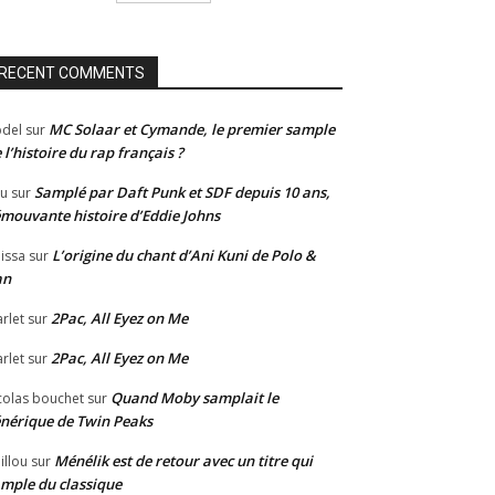
RECENT COMMENTS
MC Solaar et Cymande, le premier sample
del
sur
 l’histoire du rap français ?
Samplé par Daft Punk et SDF depuis 10 ans,
u
sur
émouvante histoire d’Eddie Johns
L’origine du chant d’Ani Kuni de Polo &
issa
sur
an
2Pac, All Eyez on Me
rlet
sur
2Pac, All Eyez on Me
rlet
sur
Quand Moby samplait le
colas bouchet
sur
nérique de Twin Peaks
Ménélik est de retour avec un titre qui
illou
sur
mple du classique