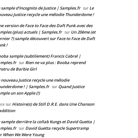
 sample d’Incognito de Justice | Samples.fr
Le
sur
uveau Justice recycle une mélodie Thunderdome !
e version de Face to Face des Daft Punk avec des
mples (plus) actuels | Samples.fr
Un 20ème (et
sur
rnier ?) sample découvert sur Face to Face de Daft
nk !
oba sample (subtilement) Francis Cabrel |
mples.fr
Rien ne va plus : Booba reprend
sur
instru de Barbie Girl
 nouveau Justice recycle une mélodie
underdome ! | Samples.fr
Quand Justice
sur
mple un son Apple (!)
Histoire(s) de Still D.R.E. dans Une Chanson
ice
sur
addition
 sample derrière la collab Kungs et David Guetta |
mples.fr
David Guetta recycle Supertramp
sur
ur When We Were Young