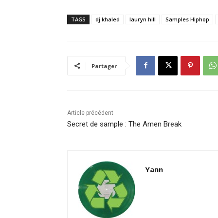
TAGS
dj khaled
lauryn hill
Samples Hiphop
Partager
Article précédent
Secret de sample : The Amen Break
Yann