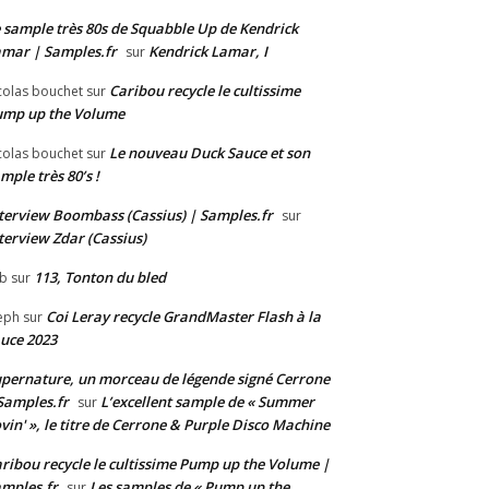
 sample très 80s de Squabble Up de Kendrick
mar | Samples.fr
Kendrick Lamar, I
sur
Caribou recycle le cultissime
colas bouchet
sur
ump up the Volume
Le nouveau Duck Sauce et son
colas bouchet
sur
mple très 80’s !
terview Boombass (Cassius) | Samples.fr
sur
terview Zdar (Cassius)
113, Tonton du bled
b
sur
Coi Leray recycle GrandMaster Flash à la
eph
sur
uce 2023
pernature, un morceau de légende signé Cerrone
Samples.fr
L’excellent sample de « Summer
sur
vin' », le titre de Cerrone & Purple Disco Machine
ribou recycle le cultissime Pump up the Volume |
mples.fr
Les samples de « Pump up the
sur