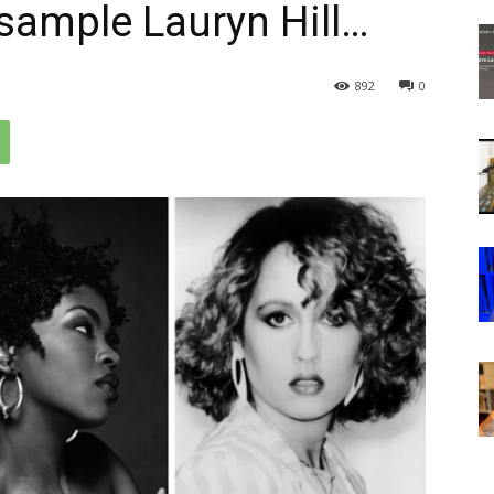
sample Lauryn Hill…
892
0