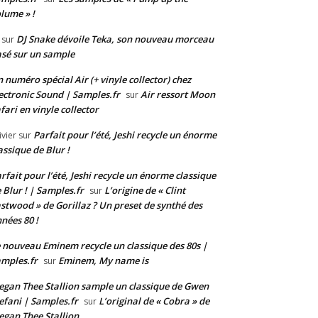
lume » !
DJ Snake dévoile Teka, son nouveau morceau
sur
sé sur un sample
 numéro spécial Air (+ vinyle collector) chez
ectronic Sound | Samples.fr
Air ressort Moon
sur
fari en vinyle collector
Parfait pour l’été, Jeshi recycle un énorme
ivier
sur
assique de Blur !
rfait pour l’été, Jeshi recycle un énorme classique
 Blur ! | Samples.fr
L’origine de « Clint
sur
stwood » de Gorillaz ? Un preset de synthé des
nées 80 !
 nouveau Eminem recycle un classique des 80s |
mples.fr
Eminem, My name is
sur
gan Thee Stallion sample un classique de Gwen
efani | Samples.fr
L’original de « Cobra » de
sur
gan Thee Stallion