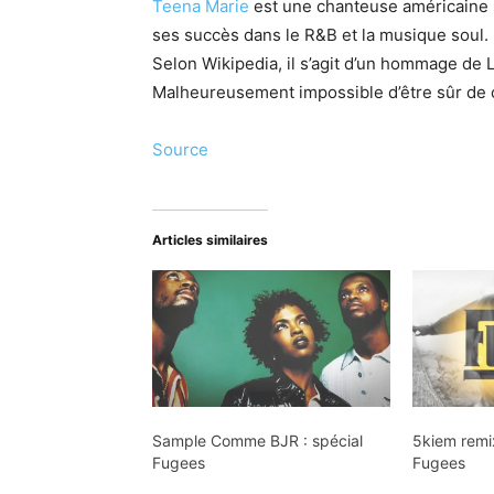
r
Teena Marie
est une chanteuse américaine 
i
t
a
ses succès dans le R&B et la musique soul.
o
e
u
Selon Wikipedia, il s’agit d’un hommage de 
u
d
Malheureusement impossible d’être sûr de c
r
i
a
o
Source
u
d
i
Articles similaires
o
Sample Comme BJR : spécial
5kiem remi
Fugees
Fugees