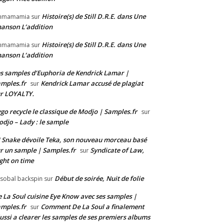
Histoire(s) de Still D.R.E. dans Une
mmamamia
sur
anson L’addition
Histoire(s) de Still D.R.E. dans Une
mmamamia
sur
anson L’addition
s samples d’Euphoria de Kendrick Lamar |
mples.fr
Kendrick Lamar accusé de plagiat
sur
r LOYALTY.
go recycle le classique de Modjo | Samples.fr
sur
djo – Lady : le sample
 Snake dévoile Teka, son nouveau morceau basé
r un sample | Samples.fr
Syndicate of Law,
sur
ght on time
Début de soirée, Nuit de folie
isobal backspin
sur
 La Soul cuisine Eye Know avec ses samples |
mples.fr
Comment De La Soul a finalement
sur
ussi a clearer les samples de ses premiers albums