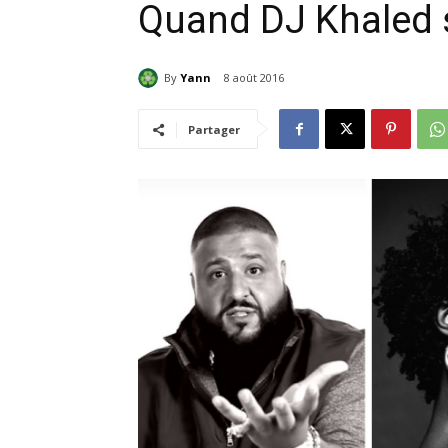
Quand DJ Khaled 
By
Yann
8 août 2016
Partager