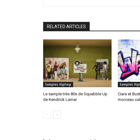
RELATED ARTICLES
Samples Hiphop
Samples Hi
Le sample très 80s de Squabble Up
Ciara et Bus
de Kendrick Lamar
morceau cul