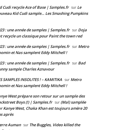
d Cudi recycle Ace of Base | Samples.fr
Le
sur
uveau Kid Cudi sample… Les Smashing Pumpkins
23 : une année de samples | Samples.fr
Doja
sur
t recycle un classique pour Paint the town red
23 : une année de samples | Samples.fr
Metro
sur
omin et Nas samplent Eddy Mitchell !
23 : une année de samples | Samples.fr
Bad
sur
nny sample Charles Aznavour
S SAMPLES INSOLITES ! – KAMITIKA
Metro
sur
omin et Nas samplent Eddy Mitchell !
nye West prépare son retour sur un sample des
ckstreet Boys (!) | Samples.fr
(Mal) samplée
sur
r Kanye West, Chaka Khan est toujours amère 20
s après
ierre Auman
The Buggles, Video killed the
sur