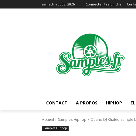
samedi, août 8, 2026
Connecter / rejoindre
Conta
CONTACT
A PROPOS
HIPHOP
EL
Accueil
Samples Hiphop
Quand DJ Khaled sample Lau
Samples Hiphop