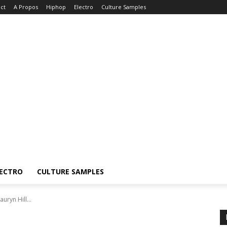
ct
A Propos
Hiphop
Electro
Culture Samples
ECTRO
CULTURE SAMPLES
ryn Hill...