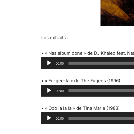
Les extraits :
• « Nas album done » de DJ Khaled feat. Na
L
00:00
e
c
• « Fu-gee-la » de The Fugees (1996)
t
L
e
00:00
e
u
c
r
• « Ooo la la la » de Tina Marie (1988)
t
a
L
e
00:00
u
e
u
d
c