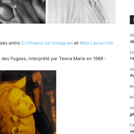
Ab
de
osés entre
DJ Khaled sur Instagram
et
Miss Lauryn Hill
Lo
tre des Fugees, interprété par Teena Marie en 1988 :
l’
An
P
Ma
Ma
ni
gé
Ca
sa