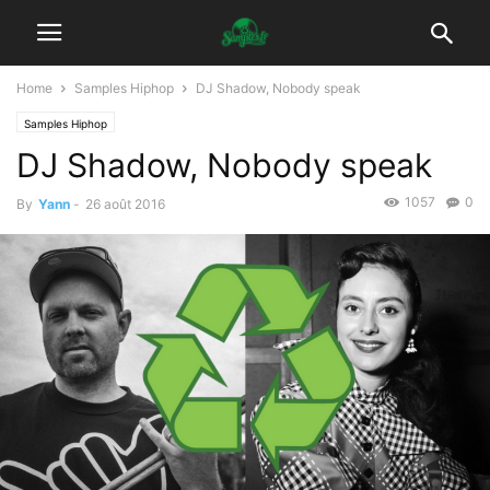
Home
Samples Hiphop
DJ Shadow, Nobody speak
Samples Hiphop
DJ Shadow, Nobody speak
1057
0
By
Yann
-
26 août 2016