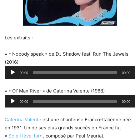
Les extraits :
• « Nobody speak » de DJ Shadow feat. Run The Jewels
(2016)
Lecteur
00:00
00:00
audio
• « Ol’ Man River » de Caterina Valente (1968)
Lecteur
00:00
00:00
audio
Caterina Valente
est une chanteuse Franco-Italienne née
en 1931. Un de ses plus grands succès en France fut
«
Soleil lève-toi
« , composé par Paul Mauriat.