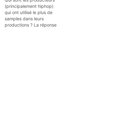
(principalement hiphop)
qui ont utilisé le plus de
samples dans leurs
productions ? La réponse
avec ce Top 5 ! 5) Dr Dre
Le producteur /
entrepreneur a démarré sa
carrière au milieu des
années 80, avec des
morceaux qui sont
devenus des classiques du
hiphop. Ses…