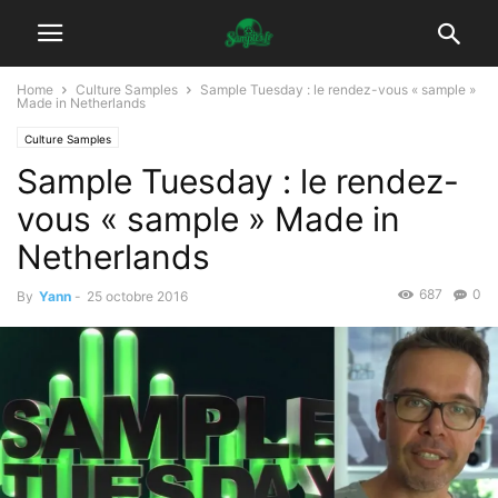
Home
Culture Samples
Sample Tuesday : le rendez-vous « sample »
Made in Netherlands
Culture Samples
Sample Tuesday : le rendez-
vous « sample » Made in
Netherlands
687
0
By
Yann
-
25 octobre 2016