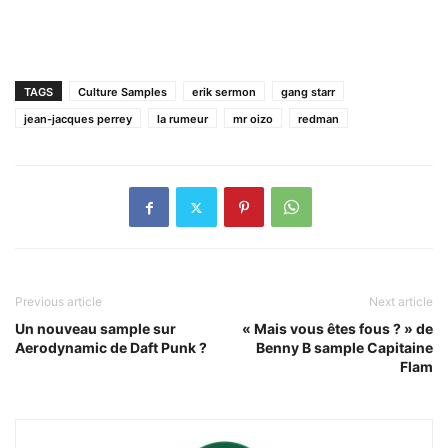
TAGS
Culture Samples
erik sermon
gang starr
jean-jacques perrey
la rumeur
mr oizo
redman
Previous article
Next article
Un nouveau sample sur
« Mais vous êtes fous ? » de
Aerodynamic de Daft Punk ?
Benny B sample Capitaine
Flam