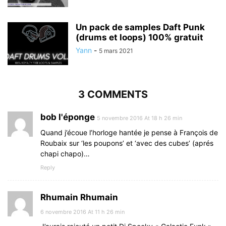
Un pack de samples Daft Punk
(drums et loops) 100% gratuit
Yann
-
5 mars 2021
3 COMMENTS
bob l'éponge
5 novembre 2016 At 18 h 26 min
Quand j’écoue l’horloge hantée je pense à François de
Roubaix sur ‘les poupons’ et ‘avec des cubes’ (aprés
chapi chapo)…
Reply
Rhumain Rhumain
6 novembre 2016 At 11 h 26 min