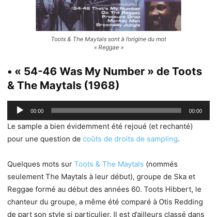
Toots & The Maytals sont à l’origine du mot
« Reggae »
• « 54-46 Was My Number » de Toots
& The Maytals (1968)
Lecteur
00:00
00:00
audio
Le sample a bien évidemment été rejoué (et rechanté)
pour une question de
coûts de droits de sampling
.
Quelques mots sur
Toots & The Maytals
(nommés
seulement The Maytals à leur début), groupe de Ska et
Reggae formé au début des années 60. Toots Hibbert, le
chanteur du groupe, a même été comparé à Otis Redding
de part son style si particulier. Il est d’ailleurs classé dans