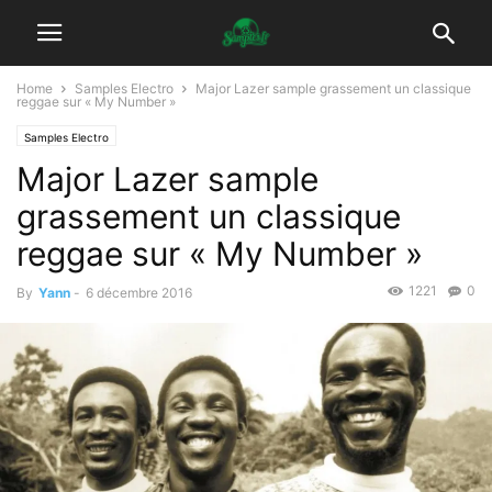
Home
Samples Electro
Major Lazer sample grassement un classique
reggae sur « My Number »
Samples Electro
Major Lazer sample
grassement un classique
reggae sur « My Number »
1221
0
By
Yann
-
6 décembre 2016