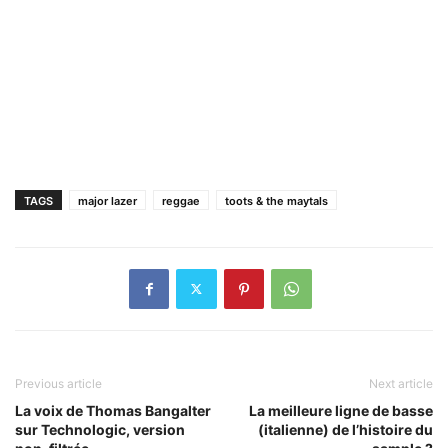
TAGS
major lazer
reggae
toots & the maytals
Previous article
Next article
La voix de Thomas Bangalter
La meilleure ligne de basse
sur Technologic, version
(italienne) de l’histoire du