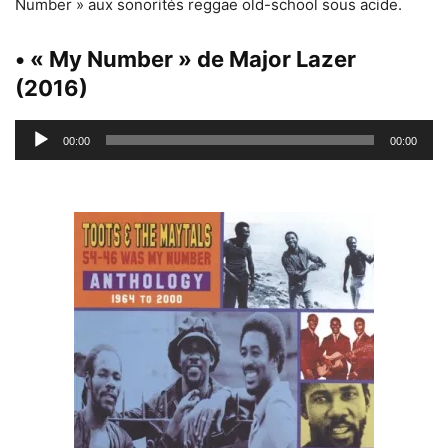
Number » aux sonorités reggae old-school sous acide.
• « My Number » de Major Lazer
(2016)
Lecteur
00:00
00:00
audio