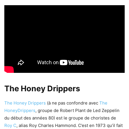
The Honey Drippers
The Honey Drippers
(à ne pas confondre avec
The
HoneyDrippers
, groupe de Robert Plant de Led Zeppelin
du début des années 80) est le groupe de choristes de
Roy C
, alias Roy Charles Hammond. C’est en 1973 qu’il fait