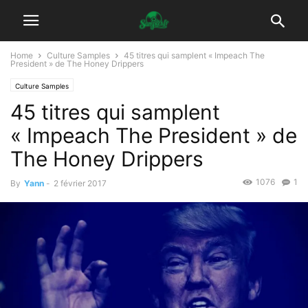
Home
Culture Samples
45 titres qui samplent « Impeach The
President » de The Honey Drippers
Culture Samples
45 titres qui samplent
« Impeach The President » de
The Honey Drippers
1076
1
By
Yann
-
2 février 2017