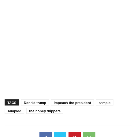
TAGS
Donald trump
impeach the president
sample
sampled
the honey drippers