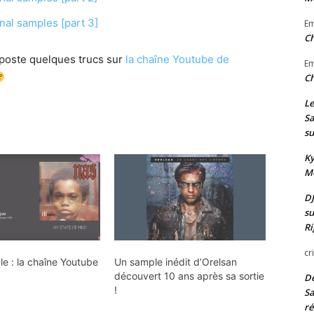
nal samples [part 3]
E
Ch
e poste quelques trucs sur
la chaîne Youtube de
E
Ch
Le
Sa
su
Ky
Mo
DJ
su
Ri
cr
e : la chaîne Youtube
Un sample inédit d’Orelsan
découvert 10 ans après sa sortie
De
!
Sa
ré