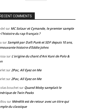
RECENT COMMENTS
MC Solaar et Cymande, le premier sample
del
sur
 l’histoire du rap français ?
Samplé par Daft Punk et SDF depuis 10 ans,
u
sur
émouvante histoire d’Eddie Johns
L’origine du chant d’Ani Kuni de Polo &
issa
sur
an
2Pac, All Eyez on Me
rlet
sur
2Pac, All Eyez on Me
rlet
sur
Quand Moby samplait le
colas bouchet
sur
nérique de Twin Peaks
Ménélik est de retour avec un titre qui
illou
sur
mple du classique