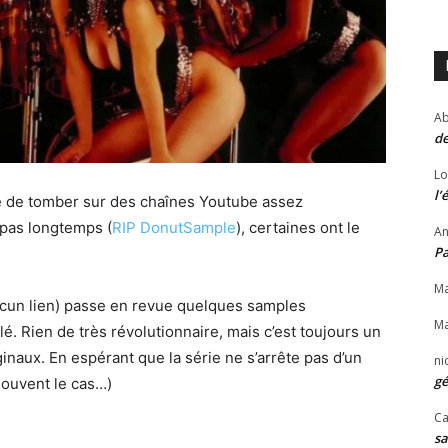
Ab
de
Lo
l’
ve de tomber sur des chaînes Youtube assez
 pas longtemps (
RIP DonutSample
), certaines ont le
An
P
Ma
cun lien) passe en revue quelques samples
Ma
é. Rien de très révolutionnaire, mais c’est toujours un
naux. En espérant que la série ne s’arrête pas d’un
ni
gé
ouvent le cas…)
Ca
sa