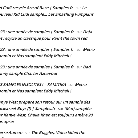
d Cudi recycle Ace of Base | Samples.fr
Le
sur
uveau Kid Cudi sample… Les Smashing Pumpkins
23 : une année de samples | Samples.fr
Doja
sur
t recycle un classique pour Paint the town red
23 : une année de samples | Samples.fr
Metro
sur
omin et Nas samplent Eddy Mitchell !
23 : une année de samples | Samples.fr
Bad
sur
nny sample Charles Aznavour
S SAMPLES INSOLITES ! – KAMITIKA
Metro
sur
omin et Nas samplent Eddy Mitchell !
nye West prépare son retour sur un sample des
ckstreet Boys (!) | Samples.fr
(Mal) samplée
sur
r Kanye West, Chaka Khan est toujours amère 20
s après
ierre Auman
The Buggles, Video killed the
sur