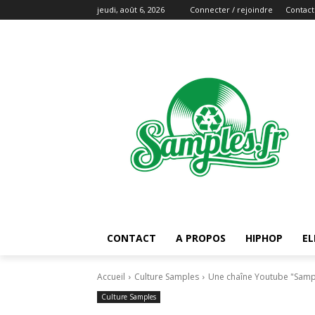
jeudi, août 6, 2026
Connecter / rejoindre
Contact
CONTACT
A PROPOS
HIPHOP
EL
Accueil
Culture Samples
Une chaîne Youtube "Sample
Culture Samples