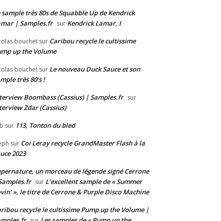
 sample très 80s de Squabble Up de Kendrick
mar | Samples.fr
Kendrick Lamar, I
sur
Caribou recycle le cultissime
colas bouchet
sur
ump up the Volume
Le nouveau Duck Sauce et son
colas bouchet
sur
mple très 80’s !
terview Boombass (Cassius) | Samples.fr
sur
terview Zdar (Cassius)
113, Tonton du bled
b
sur
Coi Leray recycle GrandMaster Flash à la
eph
sur
uce 2023
pernature, un morceau de légende signé Cerrone
Samples.fr
L’excellent sample de « Summer
sur
vin' », le titre de Cerrone & Purple Disco Machine
ribou recycle le cultissime Pump up the Volume |
mples.fr
Les samples de « Pump up the
sur