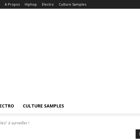
A Propos
Hiphop
Electro
Culture Samples
ECTRO
CULTURE SAMPLES
s" à surveiller !