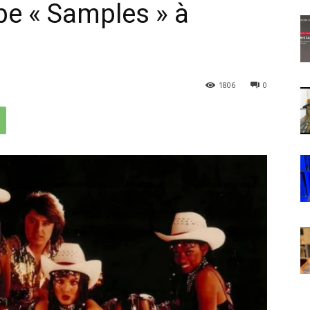
e « Samples » à
1806
0