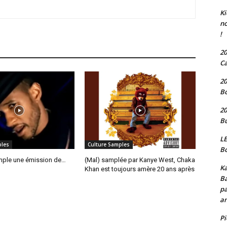
Ki
no
!
20
Ca
20
Bo
20
Bu
LE
ples
Culture Samples
Bo
ample une émission de…
(Mal) samplée par Kanye West, Chaka
Ka
Khan est toujours amère 20 ans après
Ba
pa
an
P