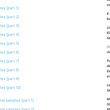
vo
es [part 1]
K
es [part 2]
ba
es [part 3]
Un
El
es [part 4]
Sa
es [part 5]
Ol
cl
es [part 6]
Pa
es [part 7]
de
es [part 8]
Ea
an
es [part 9]
Le
es [part 10]
Sa
Me
nal samples [part 1]
St
nal samples [part 2]
Me