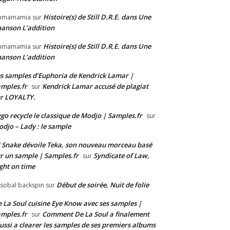
Histoire(s) de Still D.R.E. dans Une
mmamamia
sur
anson L’addition
Histoire(s) de Still D.R.E. dans Une
mmamamia
sur
anson L’addition
s samples d’Euphoria de Kendrick Lamar |
mples.fr
Kendrick Lamar accusé de plagiat
sur
r LOYALTY.
go recycle le classique de Modjo | Samples.fr
sur
djo – Lady : le sample
 Snake dévoile Teka, son nouveau morceau basé
r un sample | Samples.fr
Syndicate of Law,
sur
ght on time
Début de soirée, Nuit de folie
isobal backspin
sur
 La Soul cuisine Eye Know avec ses samples |
mples.fr
Comment De La Soul a finalement
sur
ussi a clearer les samples de ses premiers albums