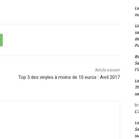
Le
no
Un
sa
de
Pu
Bo
Sa
l’
Article suivant
Top 5 des vinyles à moins de 10 euros : Avril 2017
Le
Th
sa
Br
L’
Le
Sa
s