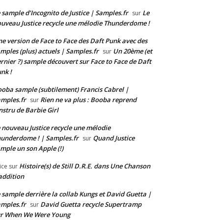
 sample d’Incognito de Justice | Samples.fr
Le
sur
uveau Justice recycle une mélodie Thunderdome !
e version de Face to Face des Daft Punk avec des
mples (plus) actuels | Samples.fr
Un 20ème (et
sur
rnier ?) sample découvert sur Face to Face de Daft
nk !
oba sample (subtilement) Francis Cabrel |
mples.fr
Rien ne va plus : Booba reprend
sur
instru de Barbie Girl
 nouveau Justice recycle une mélodie
underdome ! | Samples.fr
Quand Justice
sur
mple un son Apple (!)
Histoire(s) de Still D.R.E. dans Une Chanson
ice
sur
addition
 sample derrière la collab Kungs et David Guetta |
mples.fr
David Guetta recycle Supertramp
sur
ur When We Were Young