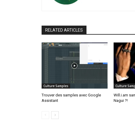
RELATED ARTICLES
Culture Samples
Culture Sam
Trouver des samples avec Google
Will.i.am s
Assistant
Nagui ?!