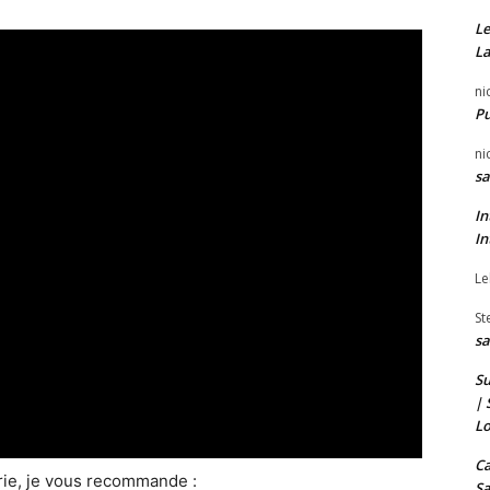
Le
La
ni
P
ni
sa
In
In
Le
St
sa
Su
| 
Lo
Ca
érie, je vous recommande :
Sa