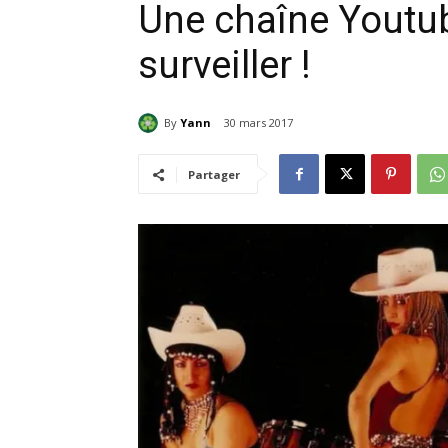
Une chaîne Youtub
surveiller !
By
Yann
30 mars 2017
Partager