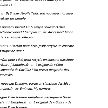
lume » !
DJ Snake dévoile Teka, son nouveau morceau
sur
sé sur un sample
 numéro spécial Air (+ vinyle collector) chez
ectronic Sound | Samples.fr
Air ressort Moon
sur
fari en vinyle collector
Parfait pour l’été, Jeshi recycle un énorme
ivier
sur
assique de Blur !
rfait pour l’été, Jeshi recycle un énorme classique
 Blur ! | Samples.fr
L’origine de « Clint
sur
stwood » de Gorillaz ? Un preset de synthé des
nées 80 !
 nouveau Eminem recycle un classique des 80s |
mples.fr
Eminem, My name is
sur
gan Thee Stallion sample un classique de Gwen
efani | Samples.fr
L’original de « Cobra » de
sur
gan Thee Stallion