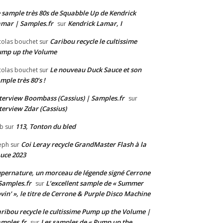
 sample très 80s de Squabble Up de Kendrick
mar | Samples.fr
Kendrick Lamar, I
sur
Caribou recycle le cultissime
colas bouchet
sur
ump up the Volume
Le nouveau Duck Sauce et son
colas bouchet
sur
mple très 80’s !
terview Boombass (Cassius) | Samples.fr
sur
terview Zdar (Cassius)
113, Tonton du bled
b
sur
Coi Leray recycle GrandMaster Flash à la
eph
sur
uce 2023
pernature, un morceau de légende signé Cerrone
Samples.fr
L’excellent sample de « Summer
sur
vin' », le titre de Cerrone & Purple Disco Machine
ribou recycle le cultissime Pump up the Volume |
mples.fr
Les samples de « Pump up the
sur