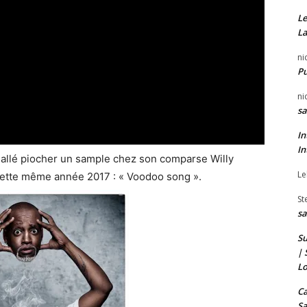
Le
La
ni
P
ni
sa
In
In
 allé piocher un sample chez son comparse Willy
Le
 cette même année 2017 : « Voodoo song ».
St
sa
Su
| 
Lo
Ca
Sa