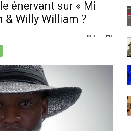
le énervant sur « Mi
n & Willy William ?
2607
6