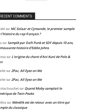
RECENT COMMENTS
MC Solaar et Cymande, le premier sample
del
sur
 l’histoire du rap français ?
Samplé par Daft Punk et SDF depuis 10 ans,
u
sur
émouvante histoire d’Eddie Johns
L’origine du chant d’Ani Kuni de Polo &
issa
sur
an
2Pac, All Eyez on Me
rlet
sur
2Pac, All Eyez on Me
rlet
sur
Quand Moby samplait le
colas bouchet
sur
nérique de Twin Peaks
Ménélik est de retour avec un titre qui
illou
sur
mple du classique