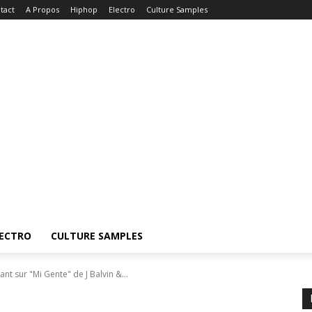
tact
A Propos
Hiphop
Electro
Culture Samples
ECTRO
CULTURE SAMPLES
nt sur "Mi Gente" de J Balvin &...