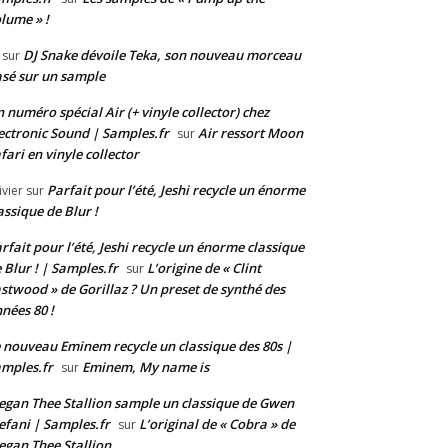
lume » !
DJ Snake dévoile Teka, son nouveau morceau
sur
sé sur un sample
 numéro spécial Air (+ vinyle collector) chez
ectronic Sound | Samples.fr
Air ressort Moon
sur
fari en vinyle collector
Parfait pour l’été, Jeshi recycle un énorme
ivier
sur
assique de Blur !
rfait pour l’été, Jeshi recycle un énorme classique
 Blur ! | Samples.fr
L’origine de « Clint
sur
stwood » de Gorillaz ? Un preset de synthé des
nées 80 !
 nouveau Eminem recycle un classique des 80s |
mples.fr
Eminem, My name is
sur
gan Thee Stallion sample un classique de Gwen
efani | Samples.fr
L’original de « Cobra » de
sur
gan Thee Stallion