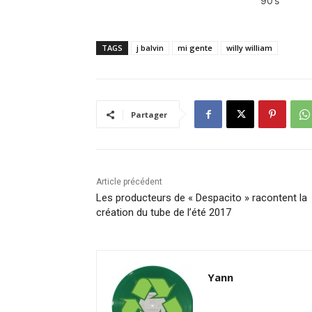
90’s
TAGS
j balvin
mi gente
willy william
Partager
Article précédent
Les producteurs de « Despacito » racontent la
création du tube de l’été 2017
Yann