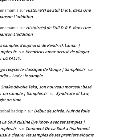
Histoire(s) de Still D.R.E. dans Une
mmamamia
sur
anson L’addition
Histoire(s) de Still D.R.E. dans Une
mmamamia
sur
anson L’addition
s samples d’Euphoria de Kendrick Lamar |
mples.fr
Kendrick Lamar accusé de plagiat
sur
r LOYALTY.
go recycle le classique de Modjo | Samples.fr
sur
djo – Lady : le sample
 Snake dévoile Teka, son nouveau morceau basé
r un sample | Samples.fr
Syndicate of Law,
sur
ght on time
Début de soirée, Nuit de folie
isobal backspin
sur
 La Soul cuisine Eye Know avec ses samples |
mples.fr
Comment De La Soul a finalement
sur
ussi a clearer les samples de ses premiers albums