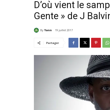
D’où vient le samp
Gente » de J Balvi
By
Yann
19 juillet 2017
Partager