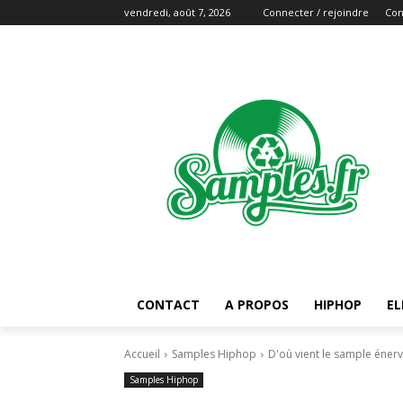
vendredi, août 7, 2026
Connecter / rejoindre
Con
CONTACT
A PROPOS
HIPHOP
EL
Accueil
Samples Hiphop
D'où vient le sample énerva
Samples Hiphop