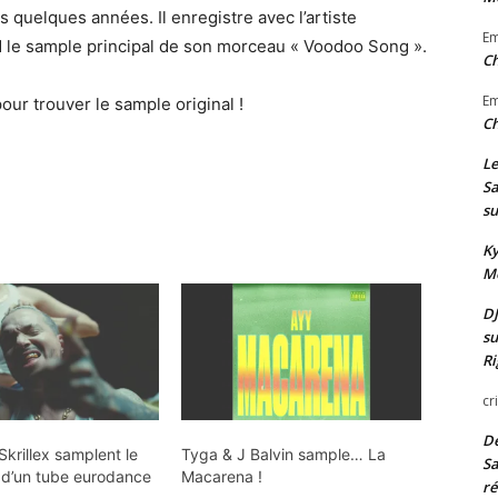
i
ès quelques années. Il enregistre avec l’artiste
z
l
E
d le sample principal de son morceau « Voodoo Song ».
l
i
Ch
e
s
E
pour trouver le sample original !
s
e
Ch
f
z
l
Le
l
Sa
è
e
su
c
s
h
Ky
f
Mo
e
l
s
DJ
è
h
su
c
Ri
a
h
u
cr
e
t
s
De
/
 Skrillex samplent le
Tyga & J Balvin sample… La
h
Sa
e d’un tube eurodance
Macarena !
b
ré
a