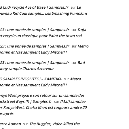
d Cudi recycle Ace of Base | Samples.fr
Le
sur
uveau Kid Cudi sample… Les Smashing Pumpkins
23 : une année de samples | Samples.fr
Doja
sur
t recycle un classique pour Paint the town red
23 : une année de samples | Samples.fr
Metro
sur
omin et Nas samplent Eddy Mitchell !
23 : une année de samples | Samples.fr
Bad
sur
nny sample Charles Aznavour
S SAMPLES INSOLITES ! – KAMITIKA
Metro
sur
omin et Nas samplent Eddy Mitchell !
nye West prépare son retour sur un sample des
ckstreet Boys (!) | Samples.fr
(Mal) samplée
sur
r Kanye West, Chaka Khan est toujours amère 20
s après
ierre Auman
The Buggles, Video killed the
sur