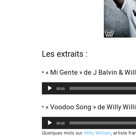
Les extraits :
• « Mi Gente » de J Balvin & Wil
L
00:00
e
c
• « Voodoo Song » de Willy Will
t
e
L
00:00
u
e
Quelques mots sur
Willy William
, artiste fr
r