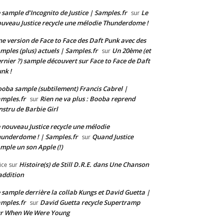
 sample d’Incognito de Justice | Samples.fr
Le
sur
uveau Justice recycle une mélodie Thunderdome !
e version de Face to Face des Daft Punk avec des
mples (plus) actuels | Samples.fr
Un 20ème (et
sur
rnier ?) sample découvert sur Face to Face de Daft
nk !
oba sample (subtilement) Francis Cabrel |
mples.fr
Rien ne va plus : Booba reprend
sur
instru de Barbie Girl
 nouveau Justice recycle une mélodie
underdome ! | Samples.fr
Quand Justice
sur
mple un son Apple (!)
Histoire(s) de Still D.R.E. dans Une Chanson
ice
sur
addition
 sample derrière la collab Kungs et David Guetta |
mples.fr
David Guetta recycle Supertramp
sur
ur When We Were Young