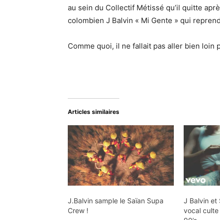
c
au sein du Collectif Métissé qu’il quitte apr
a
t
colombien J Balvin « Mi Gente » qui repren
u
e
d
u
Comme quoi, il ne fallait pas aller bien loin 
i
r
o
a
u
d
i
Articles similaires
o
J.Balvin sample le Saïan Supa
J Balvin et
Crew !
vocal cult