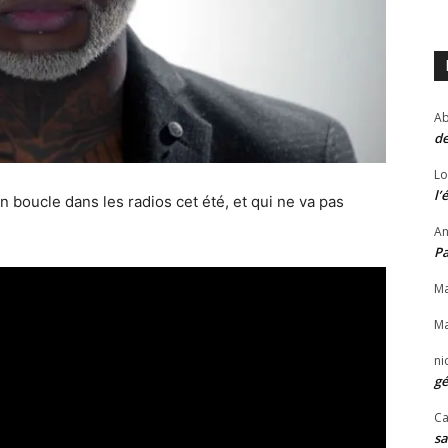
Ab
de
Lo
l’
n boucle dans les radios cet été, et qui ne va pas
An
P
Ma
Ma
ni
gé
Ca
sa