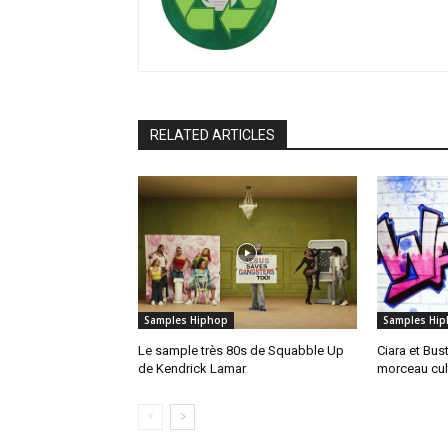
RELATED ARTICLES
Samples Hiphop
Samples Hi
Le sample très 80s de Squabble Up
Ciara et Bus
de Kendrick Lamar
morceau cul