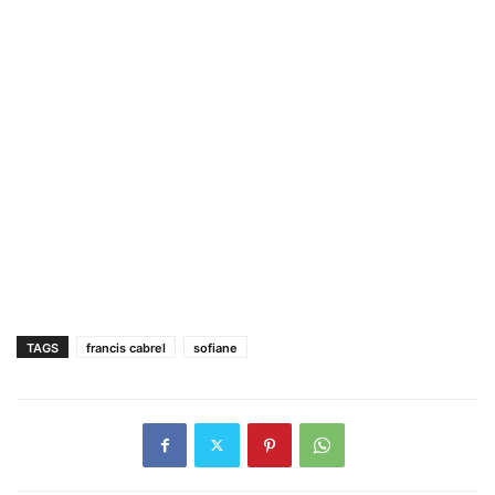
TAGS
francis cabrel
sofiane