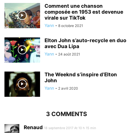
Comment une chanson
composée en 1953 est devenue
virale sur TikTok
Yann
-
8 octobre 2021
Elton John s’auto-recycle en duo
avec Dua Lipa
Yann
-
24 août 2021
The Weeknd s’inspire d’Elton
John
Yann
-
2 avril 2020
3 COMMENTS
Renaud
18 septembre 2017 At 10 h 15 min