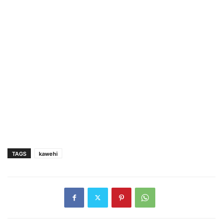
TAGS
kawehi