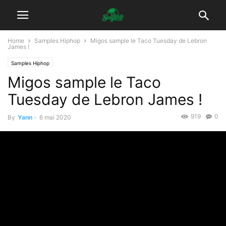
Home
Samples Hiphop
Migos sample le Taco Tuesday de Lebron
James !
Samples Hiphop
Migos sample le Taco
Tuesday de Lebron James !
919
0
By
Yann
-
6 mai 2020