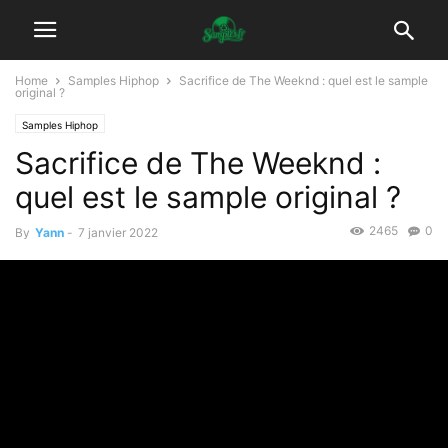
Home
Samples Hiphop
Sacrifice de The Weeknd : quel est le sample
original ?
Samples Hiphop
Sacrifice de The Weeknd :
quel est le sample original ?
2465
0
By
Yann
-
7 janvier 2022