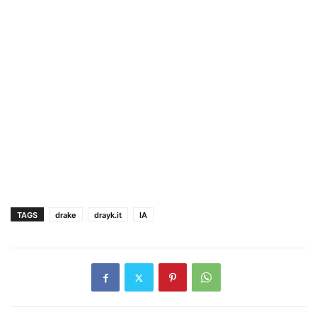
TAGS
drake
drayk.it
IA