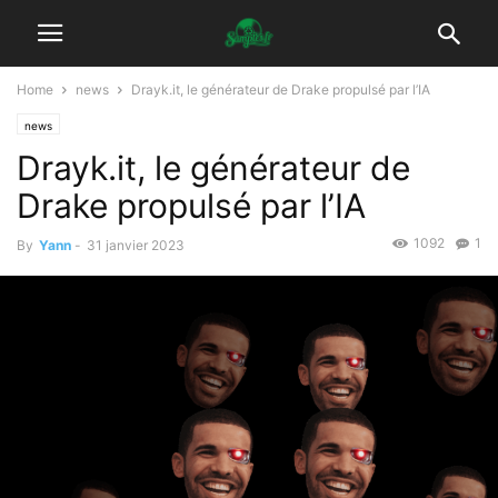
Home
news
Drayk.it, le générateur de Drake propulsé par l’IA
news
Drayk.it, le générateur de
Drake propulsé par l’IA
1092
1
By
Yann
-
31 janvier 2023