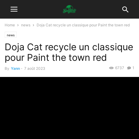
Home
news
Doja Cat recycle un classique pour Paint the town red
news
Doja Cat recycle un classique
pour Paint the town red
6737
1
By
Yann
-
7 août 2023