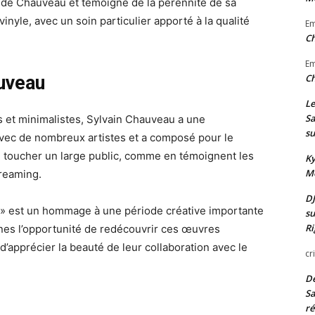
s de Chauveau et témoigne de la pérennité de sa
inyle, avec un soin particulier apporté à la qualité
E
Ch
E
auveau
Ch
Le
Sa
 et minimalistes, Sylvain Chauveau a une
su
é avec de nombreux artistes et a composé pour le
 toucher un large public, comme en témoignent les
Ky
Mo
treaming.
DJ
ce » est un hommage à une période créative importante
su
Ri
nes l’opportunité de redécouvrir ces œuvres
’apprécier la beauté de leur collaboration avec le
cr
De
Sa
ré