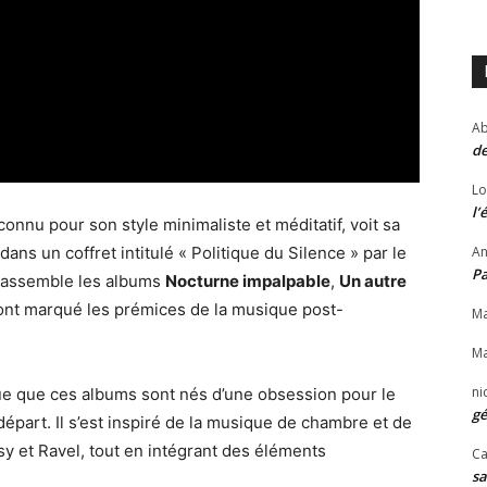
Ab
de
Lo
l’
connu pour son style minimaliste et méditatif, voit sa
ans un coffret intitulé « Politique du Silence » par le
An
P
 rassemble les albums
Nocturne impalpable
,
Un autre
 ont marqué les prémices de la musique post-
Ma
Ma
ni
e que ces albums sont nés d’une obsession pour le
gé
part. Il s’est inspiré de la musique de chambre et de
 et Ravel, tout en intégrant des éléments
Ca
sa