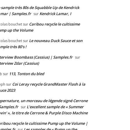
 sample très 80s de Squabble Up de Kendrick
mar | Samples.fr
Kendrick Lamar, I
sur
Caribou recycle le cultissime
colas bouchet
sur
ump up the Volume
Le nouveau Duck Sauce et son
colas bouchet
sur
mple très 80’s !
terview Boombass (Cassius) | Samples.fr
sur
terview Zdar (Cassius)
113, Tonton du bled
b
sur
Coi Leray recycle GrandMaster Flash à la
eph
sur
uce 2023
pernature, un morceau de légende signé Cerrone
Samples.fr
L’excellent sample de « Summer
sur
vin' », le titre de Cerrone & Purple Disco Machine
ribou recycle le cultissime Pump up the Volume |
mples.fr
Les samples de « Pump up the
sur