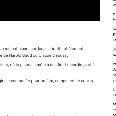
vo
K
ba
Un
El
Sa
ue mêlant piano, cordes, clarinette et éléments
Ol
cl
re de Harold Budd ou Claude Debussy.
Pa
iste, où le piano se mêle à des field recordings et à
de
Ea
an
ginale composée pour un film, composée de courts
Le
Sa
Me
St
Me