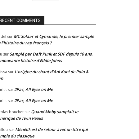
RECENT COMMENTS
MC Solaar et Cymande, le premier sample
del
sur
 l’histoire du rap français ?
Samplé par Daft Punk et SDF depuis 10 ans,
u
sur
émouvante histoire d’Eddie Johns
L’origine du chant d’Ani Kuni de Polo &
issa
sur
an
2Pac, All Eyez on Me
rlet
sur
2Pac, All Eyez on Me
rlet
sur
Quand Moby samplait le
colas bouchet
sur
nérique de Twin Peaks
Ménélik est de retour avec un titre qui
illou
sur
mple du classique