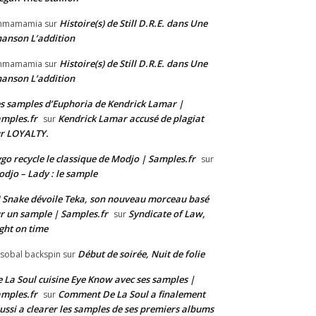
Histoire(s) de Still D.R.E. dans Une
mmamamia
sur
anson L’addition
Histoire(s) de Still D.R.E. dans Une
mmamamia
sur
anson L’addition
s samples d’Euphoria de Kendrick Lamar |
mples.fr
Kendrick Lamar accusé de plagiat
sur
r LOYALTY.
go recycle le classique de Modjo | Samples.fr
sur
djo – Lady : le sample
 Snake dévoile Teka, son nouveau morceau basé
r un sample | Samples.fr
Syndicate of Law,
sur
ght on time
Début de soirée, Nuit de folie
isobal backspin
sur
 La Soul cuisine Eye Know avec ses samples |
mples.fr
Comment De La Soul a finalement
sur
ussi a clearer les samples de ses premiers albums