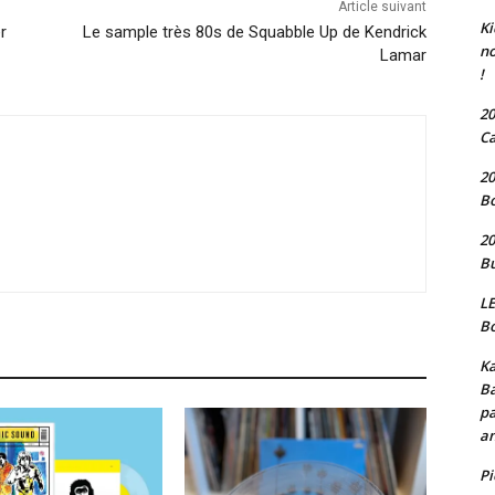
Article suivant
Ki
r
Le sample très 80s de Squabble Up de Kendrick
no
Lamar
!
20
Ca
20
Bo
20
Bu
LE
Bo
Ka
Ba
pa
an
P