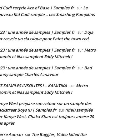
d Cudi recycle Ace of Base | Samples.fr
Le
sur
uveau Kid Cudi sample… Les Smashing Pumpkins
23 : une année de samples | Samples.fr
Doja
sur
t recycle un classique pour Paint the town red
23 : une année de samples | Samples.fr
Metro
sur
omin et Nas samplent Eddy Mitchell !
23 : une année de samples | Samples.fr
Bad
sur
nny sample Charles Aznavour
S SAMPLES INSOLITES ! – KAMITIKA
Metro
sur
omin et Nas samplent Eddy Mitchell !
nye West prépare son retour sur un sample des
ckstreet Boys (!) | Samples.fr
(Mal) samplée
sur
r Kanye West, Chaka Khan est toujours amère 20
s après
ierre Auman
The Buggles, Video killed the
sur