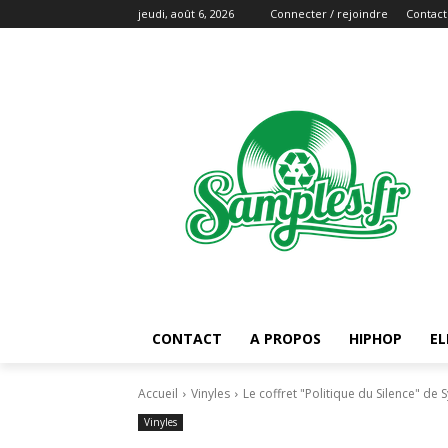
jeudi, août 6, 2026
Connecter / rejoindre
Contact
CONTACT
A PROPOS
HIPHOP
EL
Accueil
Vinyles
Le coffret "Politique du Silence" de
Vinyles