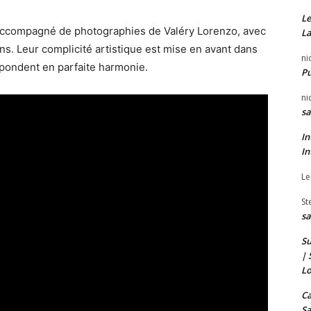
Le
 accompagné de photographies de Valéry Lorenzo, avec
La
s. Leur complicité artistique est mise en avant dans
ni
épondent en parfaite harmonie.
P
ni
sa
In
In
Le
St
sa
Su
| 
Lo
Ca
Sa