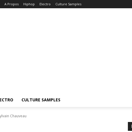
A Propos
Hiphop
Electro
Culture Samples
ECTRO
CULTURE SAMPLES
 Sylvain Chauveau