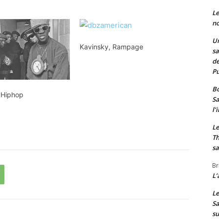
Le
no
Un
Kavinsky, Rampage
sa
de
Pu
Bo
/ Hiphop
Sa
l’
Le
Th
sa
Br
L’
Le
Sa
s