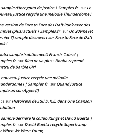
 sample d’Incognito de Justice | Samples.fr
Le
sur
uveau Justice recycle une mélodie Thunderdome !
e version de Face to Face des Daft Punk avec des
mples (plus) actuels | Samples.fr
Un 20ème (et
sur
rnier ?) sample découvert sur Face to Face de Daft
nk !
oba sample (subtilement) Francis Cabrel |
mples.fr
Rien ne va plus : Booba reprend
sur
instru de Barbie Girl
 nouveau Justice recycle une mélodie
underdome ! | Samples.fr
Quand Justice
sur
mple un son Apple (!)
Histoire(s) de Still D.R.E. dans Une Chanson
ice
sur
addition
 sample derrière la collab Kungs et David Guetta |
mples.fr
David Guetta recycle Supertramp
sur
ur When We Were Young