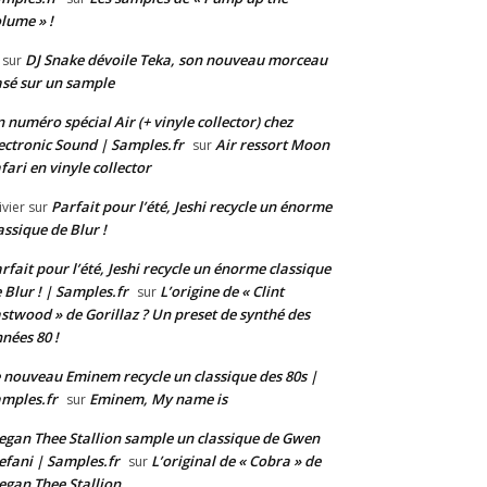
lume » !
DJ Snake dévoile Teka, son nouveau morceau
sur
sé sur un sample
 numéro spécial Air (+ vinyle collector) chez
ectronic Sound | Samples.fr
Air ressort Moon
sur
fari en vinyle collector
Parfait pour l’été, Jeshi recycle un énorme
ivier
sur
assique de Blur !
rfait pour l’été, Jeshi recycle un énorme classique
 Blur ! | Samples.fr
L’origine de « Clint
sur
stwood » de Gorillaz ? Un preset de synthé des
nées 80 !
 nouveau Eminem recycle un classique des 80s |
mples.fr
Eminem, My name is
sur
gan Thee Stallion sample un classique de Gwen
efani | Samples.fr
L’original de « Cobra » de
sur
gan Thee Stallion