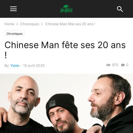
Home
Chroniques
Chinese Man fête ses 20 ans !
Chroniques
Chinese Man fête ses 20 ans
!
975
0
By
Yann
-
15 avril 2025