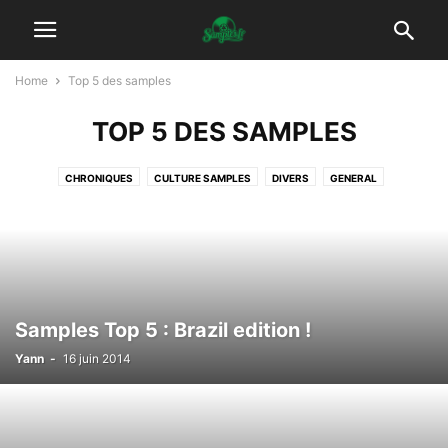
Home
Top 5 des samples
TOP 5 DES SAMPLES
CHRONIQUES
CULTURE SAMPLES
DIVERS
GENERAL
INTERPOLATION VOCALE
INTERVIEWS
KITCH
NEWS
NON CLASSÉ
PLAYLIST
PLAYLISTS
PODCAST
RELOADED
REPRISES
SAMPLES DIVERS
SAMPLES ELECTRO
SAMPLES HIPHOP
SAMPLES POP/ROCK
TOP 5 DES SAMPLES
VIDÉO
VIDÉOS
VINYLES
Samples Top 5 : Brazil edition !
Yann
-
16 juin 2014