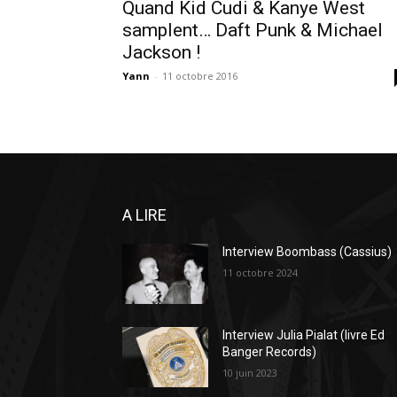
Quand Kid Cudi & Kanye West
samplent… Daft Punk & Michael
Jackson !
Yann
-
11 octobre 2016
A LIRE
Interview Boombass (Cassius)
11 octobre 2024
Interview Julia Pialat (livre Ed
Banger Records)
10 juin 2023