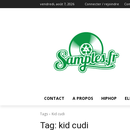
vendredi, août 7, 2026
Connecter / rejoindre
Con
CONTACT
A PROPOS
HIPHOP
EL
Tags
Kid cudi
Tag:
kid cudi