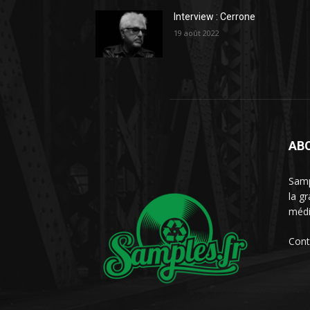
Interview : Cerrone
19 août 2022
AB
Samp
la g
médi
Cont