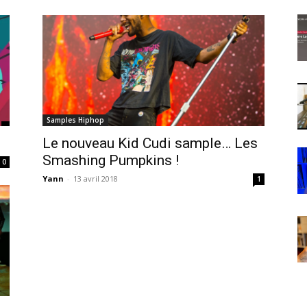
Samples Hiphop
Le nouveau Kid Cudi sample… Les
Smashing Pumpkins !
0
Yann
-
13 avril 2018
1