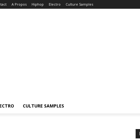
tact
A Propos
Hiphop
Electro
Culture Samples
ECTRO
CULTURE SAMPLES