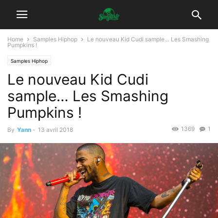
Home
Samples Hiphop
Le nouveau Kid Cudi sample… Les Smashing
Pumpkins !
Samples Hiphop
Le nouveau Kid Cudi
sample… Les Smashing
Pumpkins !
1369
1
By
Yann
-
13 avril 2018