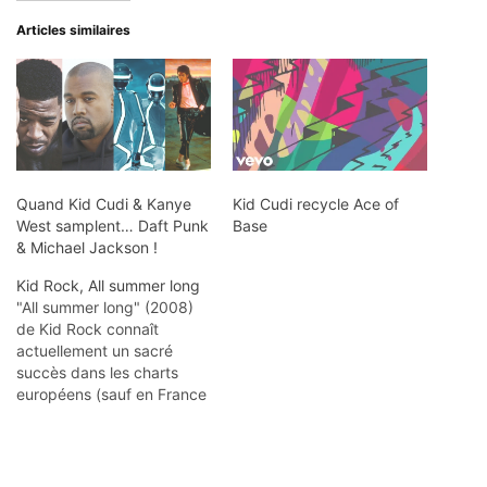
Articles similaires
Quand Kid Cudi & Kanye
Kid Cudi recycle Ace of
West samplent… Daft Punk
Base
& Michael Jackson !
Kid Rock, All summer long
"All summer long" (2008)
de Kid Rock connaît
actuellement un sacré
succès dans les charts
européens (sauf en France
pour le moment). On
identifie facilement un des
morceaux qui a servi à sa
création, à savoir "Sweet