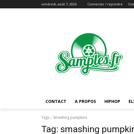
vendredi, août 7, 2026
Connecter / rejoindre
Con
CONTACT
A PROPOS
HIPHOP
EL
Tags
Smashing pumpkins
Tag:
smashing pumpki