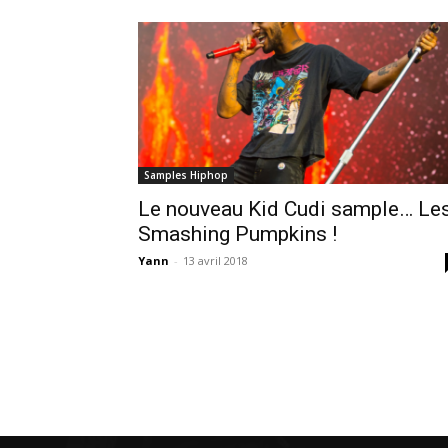
Samples Hiphop
Le nouveau Kid Cudi sample… Le
Smashing Pumpkins !
Yann
-
13 avril 2018