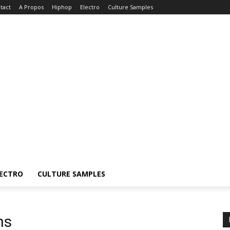
tact
A Propos
Hiphop
Electro
Culture Samples
ECTRO
CULTURE SAMPLES
ns