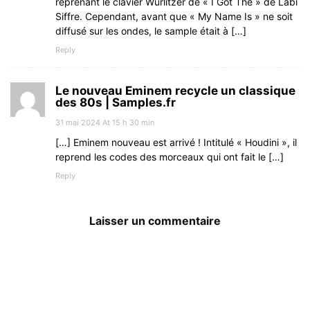
reprenant le clavier Wurlitzer de « I Got The » de Labi
Siffre. Cependant, avant que « My Name Is » ne soit
diffusé sur les ondes, le sample était à […]
Reply
Le nouveau Eminem recycle un classique
des 80s | Samples.fr
31 mai 2024 At 15 h 30 min
[…] Eminem nouveau est arrivé ! Intitulé « Houdini », il
reprend les codes des morceaux qui ont fait le […]
Reply
Laisser un commentaire