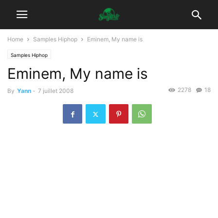
Home
Samples Hiphop
Eminem, My name is
Samples Hiphop
Eminem, My name is
2278
18
By
Yann
-
7 juillet 2008