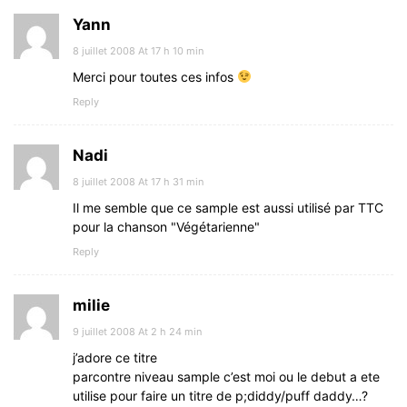
Yann
8 juillet 2008 At 17 h 10 min
Merci pour toutes ces infos
Reply
Nadi
8 juillet 2008 At 17 h 31 min
Il me semble que ce sample est aussi utilisé par TTC
pour la chanson "Végétarienne"
Reply
milie
9 juillet 2008 At 2 h 24 min
j’adore ce titre
parcontre niveau sample c’est moi ou le debut a ete
utilise pour faire un titre de p;diddy/puff daddy…?