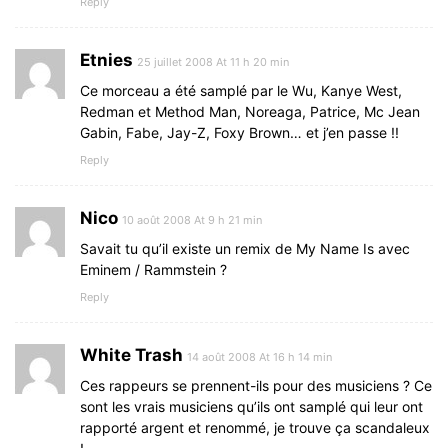
Reply
Etnies
25 juillet 2008 At 11 h 20 min
Ce morceau a été samplé par le Wu, Kanye West,
Redman et Method Man, Noreaga, Patrice, Mc Jean
Gabin, Fabe, Jay-Z, Foxy Brown… et j’en passe !!
Reply
Nico
10 août 2008 At 9 h 21 min
Savait tu qu’il existe un remix de My Name Is avec
Eminem / Rammstein ?
Reply
White Trash
14 août 2008 At 16 h 14 min
Ces rappeurs se prennent-ils pour des musiciens ? Ce
sont les vrais musiciens qu’ils ont samplé qui leur ont
rapporté argent et renommé, je trouve ça scandaleux