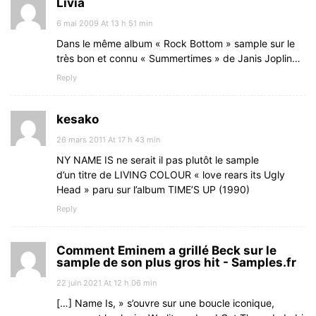
Livia
6 mai 2009 At 13 h 51 min
Dans le même album « Rock Bottom » sample sur le
très bon et connu « Summertimes » de Janis Joplin…
Reply
kesako
26 mars 2011 At 17 h 43 min
NY NAME IS ne serait il pas plutôt le sample
d’un titre de LIVING COLOUR « love rears its Ugly
Head » paru sur l’album TIME’S UP (1990)
Reply
Comment Eminem a grillé Beck sur le
sample de son plus gros hit - Samples.fr
22 juin 2021 At 12 h 06 min
[…] Name Is, » s’ouvre sur une boucle iconique,