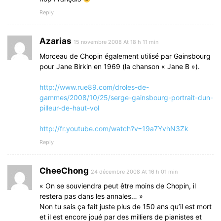
Reply
Azarias
15 novembre 2008 At 18 h 11 min
Morceau de Chopin également utilisé par Gainsbourg
pour Jane Birkin en 1969 (la chanson « Jane B »).
http://www.rue89.com/droles-de-
gammes/2008/10/25/serge-gainsbourg-portrait-dun-
pilleur-de-haut-vol
http://fr.youtube.com/watch?v=19a7YvhN3Zk
Reply
CheeChong
24 décembre 2008 At 16 h 01 min
« On se souviendra peut être moins de Chopin, il
restera pas dans les annales… »
Non tu sais ça fait juste plus de 150 ans qu’il est mort
et il est encore joué par des milliers de pianistes et