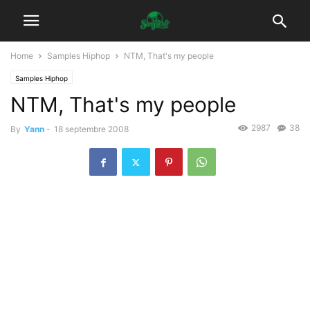
Home
Samples Hiphop
NTM, That's my people
Samples Hiphop
NTM, That's my people
2987
38
By
Yann
-
18 septembre 2008