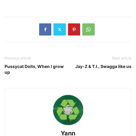
Previous article
Next article
Pussycat Dolls, When I grow
Jay-Z & T.I., Swagga like us
up
Yann