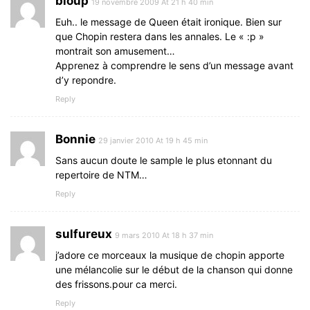
bloup
19 novembre 2009 At 21 h 40 min
Euh.. le message de Queen était ironique. Bien sur
que Chopin restera dans les annales. Le « :p »
montrait son amusement…
Apprenez à comprendre le sens d’un message avant
d’y repondre.
Reply
Bonnie
29 janvier 2010 At 19 h 45 min
Sans aucun doute le sample le plus etonnant du
repertoire de NTM…
Reply
sulfureux
9 mars 2010 At 18 h 37 min
j’adore ce morceaux la musique de chopin apporte
une mélancolie sur le début de la chanson qui donne
des frissons.pour ca merci.
Reply