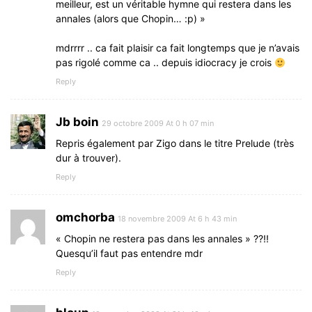
meilleur, est un véritable hymne qui restera dans les
annales (alors que Chopin… :p) »
mdrrrr .. ca fait plaisir ca fait longtemps que je n’avais
pas rigolé comme ca .. depuis idiocracy je crois
Reply
Jb boin
29 octobre 2009 At 0 h 07 min
Repris également par Zigo dans le titre Prelude (très
dur à trouver).
Reply
omchorba
18 novembre 2009 At 6 h 43 min
« Chopin ne restera pas dans les annales » ??!!
Quesqu’il faut pas entendre mdr
Reply