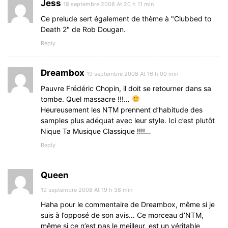
Jess
18 septembre 2008 At 20 h 11 min
Ce prelude sert également de thème à "Clubbed to
Death 2" de Rob Dougan.
Reply
Dreambox
19 septembre 2008 At 16 h 09 min
Pauvre Frédéric Chopin, il doit se retourner dans sa
tombe. Quel massacre !!!…
Heureusement les NTM prennent d’habitude des
samples plus adéquat avec leur style. Ici c’est plutôt
Nique Ta Musique Classique !!!!…
Reply
Queen
19 septembre 2008 At 19 h 38 min
Haha pour le commentaire de Dreambox, même si je
suis à l’opposé de son avis… Ce morceau d’NTM,
même si ce n’est pas le meilleur, est un véritable