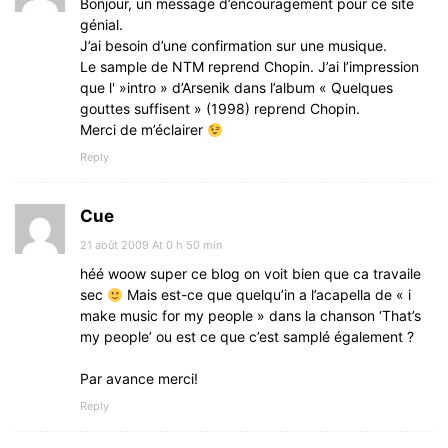
Bonjour, un message d’encouragement pour ce site
génial.
J’ai besoin d’une confirmation sur une musique.
Le sample de NTM reprend Chopin. J’ai l’impression
que l' »intro » d’Arsenik dans l’album « Quelques
gouttes suffisent » (1998) reprend Chopin.
Merci de m’éclairer
Reply
Cue
21 août 2009 At 0 h 50 min
héé woow super ce blog on voit bien que ca travaile
sec
Mais est-ce que quelqu’in a l’acapella de « i
make music for my people » dans la chanson ‘That’s
my people’ ou est ce que c’est samplé également ?
Par avance merci!
Reply