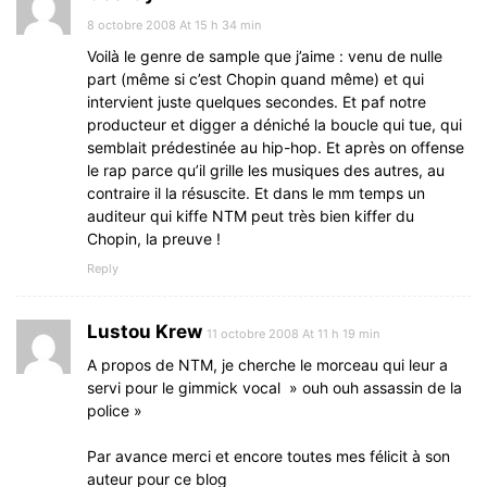
8 octobre 2008 At 15 h 34 min
Voilà le genre de sample que j’aime : venu de nulle
part (même si c’est Chopin quand même) et qui
intervient juste quelques secondes. Et paf notre
producteur et digger a déniché la boucle qui tue, qui
semblait prédestinée au hip-hop. Et après on offense
le rap parce qu’il grille les musiques des autres, au
contraire il la résuscite. Et dans le mm temps un
auditeur qui kiffe NTM peut très bien kiffer du
Chopin, la preuve !
Reply
Lustou Krew
11 octobre 2008 At 11 h 19 min
A propos de NTM, je cherche le morceau qui leur a
servi pour le gimmick vocal » ouh ouh assassin de la
police »
Par avance merci et encore toutes mes félicit à son
auteur pour ce blog