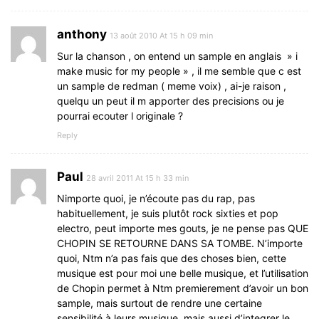
anthony
13 août 2010 At 15 h 09 min
Sur la chanson , on entend un sample en anglais » i
make music for my people » , il me semble que c est
un sample de redman ( meme voix) , ai-je raison ,
quelqu un peut il m apporter des precisions ou je
pourrai ecouter l originale ?
Reply
Paul
28 avril 2011 At 15 h 33 min
Nimporte quoi, je n’écoute pas du rap, pas
habituellement, je suis plutôt rock sixties et pop
electro, peut importe mes gouts, je ne pense pas QUE
CHOPIN SE RETOURNE DANS SA TOMBE. N’importe
quoi, Ntm n’a pas fais que des choses bien, cette
musique est pour moi une belle musique, et l’utilisation
de Chopin permet à Ntm premierement d’avoir un bon
sample, mais surtout de rendre une certaine
sensibilité à leurs musique, mais aussi d’integrer le