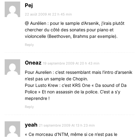
Pej
22 août 2009 At 22 h 45 min
@ Aurélien : pour le sample d’Arsenik, j’irais plutôt
chercher du côté des sonates pour piano et
violoncelle (Beethoven, Brahms par exemple).
Reply
Oneaz
19 septembre 2009 At 20 h 43 min
Pour Aurelien : c’est ressemblant mais l’intro d’arsenik
n’est pas un sample de Chopin.
Pour Lusto Krew : c’est KRS One « Da sound of Da
Police » Et non assassin de la police. C’est a s’y
meprendre !
Reply
yeah
21 septembre 2009 At 13 h 23 min
« Ce morceau d’NTM, même si ce n’est pas le