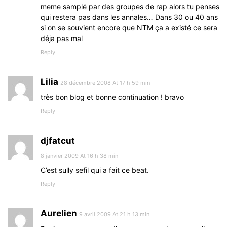
meme samplé par des groupes de rap alors tu penses
qui restera pas dans les annales… Dans 30 ou 40 ans
si on se souvient encore que NTM ça a existé ce sera
déja pas mal
Reply
Lilia
28 décembre 2008 At 17 h 59 min
très bon blog et bonne continuation ! bravo
Reply
djfatcut
8 janvier 2009 At 16 h 38 min
C’est sully sefil qui a fait ce beat.
Reply
Aurelien
9 avril 2009 At 21 h 13 min