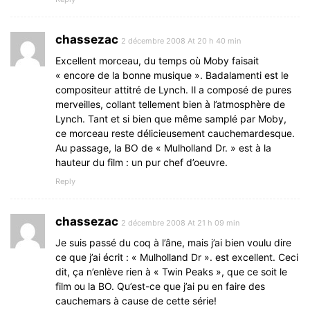
chassezac
2 décembre 2008 At 20 h 40 min
Excellent morceau, du temps où Moby faisait
« encore de la bonne musique ». Badalamenti est le
compositeur attitré de Lynch. Il a composé de pures
merveilles, collant tellement bien à l’atmosphère de
Lynch. Tant et si bien que même samplé par Moby,
ce morceau reste délicieusement cauchemardesque.
Au passage, la BO de « Mulholland Dr. » est à la
hauteur du film : un pur chef d’oeuvre.
Reply
chassezac
2 décembre 2008 At 21 h 09 min
Je suis passé du coq à l’âne, mais j’ai bien voulu dire
ce que j’ai écrit : « Mulholland Dr ». est excellent. Ceci
dit, ça n’enlève rien à « Twin Peaks », que ce soit le
film ou la BO. Qu’est-ce que j’ai pu en faire des
cauchemars à cause de cette série!