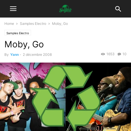
Home
Samples Electro
Moby, Go
Samples Electro
Moby, Go
1653
10
By
Yann
-
2 décembre 2008