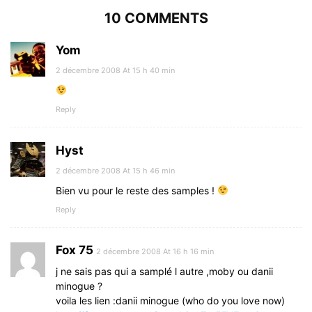
10 COMMENTS
Yom
2 décembre 2008 At 15 h 40 min
Reply
Hyst
2 décembre 2008 At 15 h 46 min
Bien vu pour le reste des samples !
Reply
Fox 75
2 décembre 2008 At 16 h 16 min
j ne sais pas qui a samplé l autre ,moby ou danii
minogue ?
voila les lien :danii minogue (who do you love now)