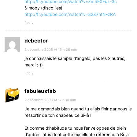
http://fr.youtube.com/watch?v=Zm5EXFuz-3c
& moby (disco lies)
http://fr.youtube.com/watch?v=32Z7ntN-zRA
Reply
debector
2 décembre 2008 At 16 h 26 min
je connaissais le sample d’angelo, pas les 2 autres,
merci ;-))
Reply
fabuleuxfab
2 décembre 2008 At 17 h 18 min
Je me demandais bien quand tu allais finir par nous le
ressortir de ton chapeau celui-là !
Et comme d’habitude tu nous l’enveloppes de plein
d’autres infos dont cette excellente référence à Bela