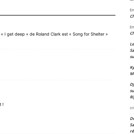
E
Ch
E
Ch
 « I get deep » de Roland Clark est « Song for Shelter »
Le
Sa
su
Ky
Mo
DJ
su
Ri
 !
cr
De
Sa
ré