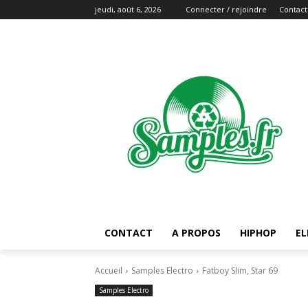
jeudi, août 6, 2026
Connecter / rejoindre
Contact
CONTACT
A PROPOS
HIPHOP
EL
Accueil
Samples Electro
Fatboy Slim, Star 69
Samples Electro