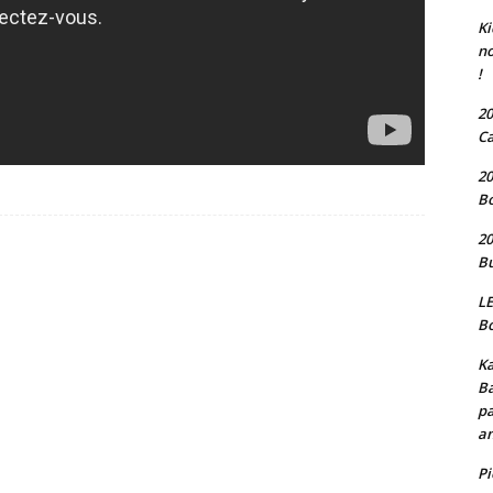
Ki
no
!
20
Ca
20
Bo
20
Bu
LE
Bo
Ka
Ba
pa
an
P