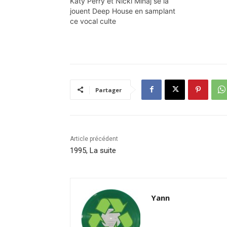
Katy Perry et Nicki Minaj se la
"The kettle
jouent Deep House en samplant
: • "Ya ma
ce vocal culte
Slim • "Th
Partager
Article précédent
1995, La suite
Yann