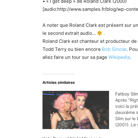
• « I get deep » de Roland Clark (2000)
[audio:http://www.samples.fr/blog/wp-cont
A noter que Roland Clark est présent sur un
le second extrait audio…
.
Roland Clark est chanteur et producteur de
Todd Terry ou bien encore
Bob Sinclar
. Pou
allez faire un tour sur sa page
Wikipedia
.
Articles similaires
Fatboy Sli
Après "Righ
voici la pr
deuxième 
Slim sur le
(2001). Le 
provient d
années 70 