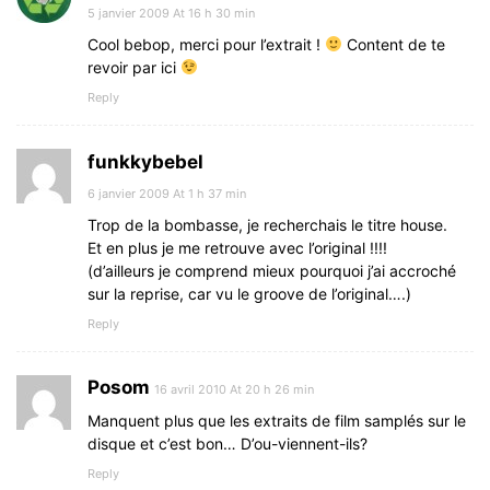
5 janvier 2009 At 16 h 30 min
Cool bebop, merci pour l’extrait !
Content de te
revoir par ici
Reply
funkkybebel
6 janvier 2009 At 1 h 37 min
Trop de la bombasse, je recherchais le titre house.
Et en plus je me retrouve avec l’original !!!!
(d’ailleurs je comprend mieux pourquoi j’ai accroché
sur la reprise, car vu le groove de l’original….)
Reply
Posom
16 avril 2010 At 20 h 26 min
Manquent plus que les extraits de film samplés sur le
disque et c’est bon… D’ou-viennent-ils?
Reply