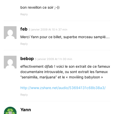
bon reveillon ce soir ;-))
Reply
feb
3 janvier 2009 At 10 h 37 min
Merci Yann pour ce billet, superbe morceau samplé….
Reply
bebop
5 janvier 2009 At 1 h 00 min
effectivement djfab ! voici le son extrait de ce fameux
documentaire introuvable, ou sont extrait les fameux
“sensimilia, marijuana” et le « moviiiing babyloon »
http://www.zshare.net/audio/53694131c68b38a3/
Reply
Yann