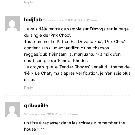
Reply
ledjfab
30 décembre 2008 At 18 h 32 min
J’avais déjà rentré ce sample sur Discogs sur la page
du single de ‘Prix Choc’.
Tout comme ‘Le Patron Est Devenu Fou’, ‘Prix Choc’
contient aussi un échantillon d’une chanson
reggae/dub (‘Simsamilia, marijuana…’) ainsi qu’un
court sample de ‘Fender Rhodes’.
Je croyais que le ‘Fender Rhodes’ venait du thème de
‘Félix Le Chat’, mais après vérification, je n’en suis plus
si sûr.
Reply
gribouille
30 décembre 2008 At 20 h 31 min
un titre à repasser dans les soirées « remember the
house » ^^