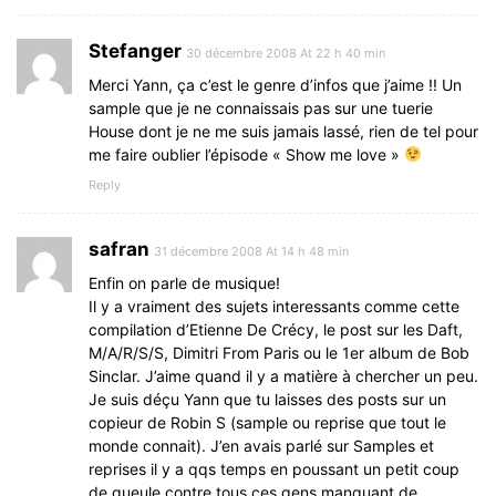
Stefanger
30 décembre 2008 At 22 h 40 min
Merci Yann, ça c’est le genre d’infos que j’aime !! Un
sample que je ne connaissais pas sur une tuerie
House dont je ne me suis jamais lassé, rien de tel pour
me faire oublier l’épisode « Show me love »
Reply
safran
31 décembre 2008 At 14 h 48 min
Enfin on parle de musique!
Il y a vraiment des sujets interessants comme cette
compilation d’Etienne De Crécy, le post sur les Daft,
M/A/R/S/S, Dimitri From Paris ou le 1er album de Bob
Sinclar. J’aime quand il y a matière à chercher un peu.
Je suis déçu Yann que tu laisses des posts sur un
copieur de Robin S (sample ou reprise que tout le
monde connait). J’en avais parlé sur Samples et
reprises il y a qqs temps en poussant un petit coup
de gueule contre tous ces gens manquant de