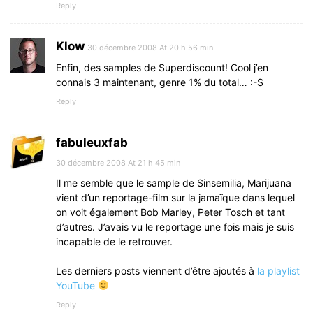
Reply
Klow
30 décembre 2008 At 20 h 56 min
Enfin, des samples de Superdiscount! Cool j’en
connais 3 maintenant, genre 1% du total… :-S
Reply
fabuleuxfab
30 décembre 2008 At 21 h 45 min
Il me semble que le sample de Sinsemilia, Marijuana
vient d’un reportage-film sur la jamaïque dans lequel
on voit également Bob Marley, Peter Tosch et tant
d’autres. J’avais vu le reportage une fois mais je suis
incapable de le retrouver.
Les derniers posts viennent d’être ajoutés à
la playlist
YouTube
Reply