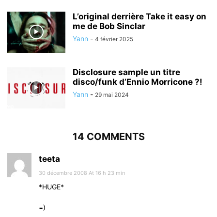
L’original derrière Take it easy on
me de Bob Sinclar
Yann
-
4 février 2025
Disclosure sample un titre
disco/funk d’Ennio Morricone ?!
Yann
-
29 mai 2024
14 COMMENTS
teeta
30 décembre 2008 At 16 h 23 min
*HUGE*
=)