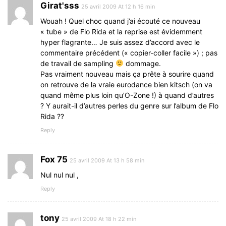
Girat'sss
25 avril 2009 At 12 h 16 min
Wouah ! Quel choc quand j’ai écouté ce nouveau
« tube » de Flo Rida et la reprise est évidemment
hyper flagrante… Je suis assez d’accord avec le
commentaire précédent (« copier-coller facile ») ; pas
de travail de sampling
dommage.
Pas vraiment nouveau mais ça prête à sourire quand
on retrouve de la vraie eurodance bien kitsch (on va
quand même plus loin qu’O-Zone !) à quand d’autres
? Y aurait-il d’autres perles du genre sur l’album de Flo
Rida ??
Reply
Fox 75
25 avril 2009 At 13 h 58 min
Nul nul nul ,
Reply
tony
25 avril 2009 At 18 h 22 min