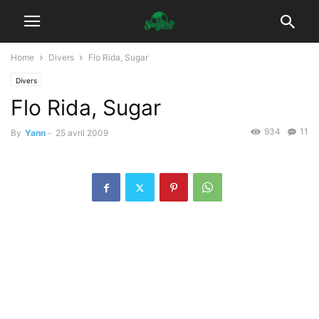
Home
Divers
Flo Rida, Sugar
Divers
Flo Rida, Sugar
934
11
By
Yann
-
25 avril 2009