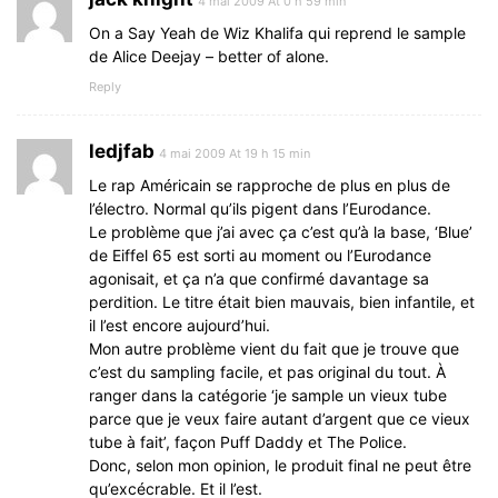
4 mai 2009 At 0 h 59 min
On a Say Yeah de Wiz Khalifa qui reprend le sample
de Alice Deejay – better of alone.
Reply
ledjfab
4 mai 2009 At 19 h 15 min
Le rap Américain se rapproche de plus en plus de
l’électro. Normal qu’ils pigent dans l’Eurodance.
Le problème que j’ai avec ça c’est qu’à la base, ‘Blue’
de Eiffel 65 est sorti au moment ou l’Eurodance
agonisait, et ça n’a que confirmé davantage sa
perdition. Le titre était bien mauvais, bien infantile, et
il l’est encore aujourd’hui.
Mon autre problème vient du fait que je trouve que
c’est du sampling facile, et pas original du tout. À
ranger dans la catégorie ‘je sample un vieux tube
parce que je veux faire autant d’argent que ce vieux
tube à fait’, façon Puff Daddy et The Police.
Donc, selon mon opinion, le produit final ne peut être
qu’excécrable. Et il l’est.