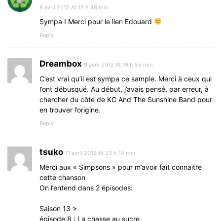
8 avril 2012 At 12 h 46 min
Sympa ! Merci pour le lien Edouard
Reply
Dreambox
9 avril 2012 At 19 h 55 min
C’est vrai qu’il est sympa ce sample. Merci à ceux qui
l’ont débusqué. Au début, j’avais pensé, par erreur, à
chercher du côté de KC And The Sunshine Band pour
en trouver l’origine.
Reply
tsuko
11 avril 2012 At 23 h 14 min
Merci aux « Simpsons » pour m’avoir fait connaitre
cette chanson
On l’entend dans 2 épisodes:
Saison 13‎ > ‎
épisode 8 : La chasse au sucre