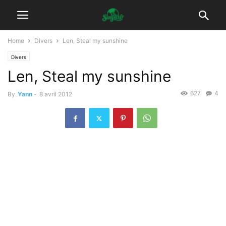
Home
Divers
Len, Steal my sunshine
Divers
Len, Steal my sunshine
627
4
By
Yann
-
8 avril 2012