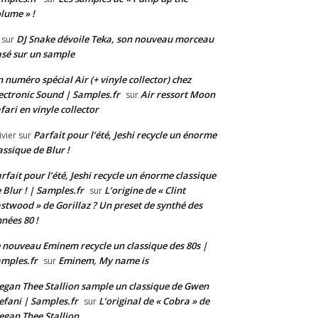
lume » !
DJ Snake dévoile Teka, son nouveau morceau
sur
sé sur un sample
 numéro spécial Air (+ vinyle collector) chez
ectronic Sound | Samples.fr
Air ressort Moon
sur
fari en vinyle collector
Parfait pour l’été, Jeshi recycle un énorme
ivier
sur
assique de Blur !
rfait pour l’été, Jeshi recycle un énorme classique
 Blur ! | Samples.fr
L’origine de « Clint
sur
stwood » de Gorillaz ? Un preset de synthé des
nées 80 !
 nouveau Eminem recycle un classique des 80s |
mples.fr
Eminem, My name is
sur
gan Thee Stallion sample un classique de Gwen
efani | Samples.fr
L’original de « Cobra » de
sur
gan Thee Stallion