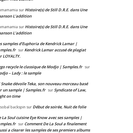
Histoire(s) de Still D.R.E. dans Une
mmamamia
sur
anson L’addition
Histoire(s) de Still D.R.E. dans Une
mmamamia
sur
anson L’addition
s samples d’Euphoria de Kendrick Lamar |
mples.fr
Kendrick Lamar accusé de plagiat
sur
r LOYALTY.
go recycle le classique de Modjo | Samples.fr
sur
djo – Lady : le sample
 Snake dévoile Teka, son nouveau morceau basé
r un sample | Samples.fr
Syndicate of Law,
sur
ght on time
Début de soirée, Nuit de folie
isobal backspin
sur
 La Soul cuisine Eye Know avec ses samples |
mples.fr
Comment De La Soul a finalement
sur
ussi a clearer les samples de ses premiers albums