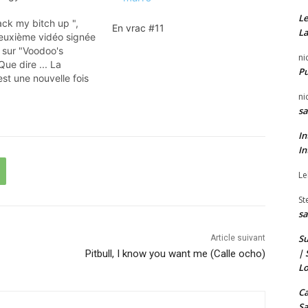
Le
ck my bitch up ",
En vrac #11
La
deuxième vidéo signée
 sur "Voodoo's
ni
Que dire ... La
P
 est une nouvelle fois
joy !
ni
sa
In
In
Le
St
sa
Su
Article suivant
| 
Pitbull, I know you want me (Calle ocho)
Lo
Ca
Sa