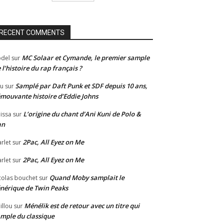
RECENT COMMENTS
MC Solaar et Cymande, le premier sample
del
sur
 l’histoire du rap français ?
Samplé par Daft Punk et SDF depuis 10 ans,
u
sur
émouvante histoire d’Eddie Johns
L’origine du chant d’Ani Kuni de Polo &
issa
sur
an
2Pac, All Eyez on Me
rlet
sur
2Pac, All Eyez on Me
rlet
sur
Quand Moby samplait le
colas bouchet
sur
nérique de Twin Peaks
Ménélik est de retour avec un titre qui
illou
sur
mple du classique