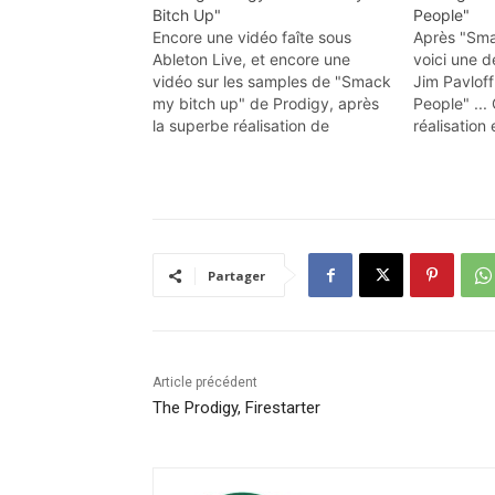
Bitch Up"
People"
Encore une vidéo faîte sous
Après "Sma
Ableton Live, et encore une
voici une 
vidéo sur les samples de "Smack
Jim Pavloff
my bitch up" de Prodigy, après
People" ... 
la superbe réalisation de
réalisation
Thomas. Visiblement cette vidéo
géniale ! En
a fait pas mal de bruit, elle se
devait donc d'être présente sur
le blog ... Bravo à Jim Pavloff…
Partager
Article précédent
The Prodigy, Firestarter