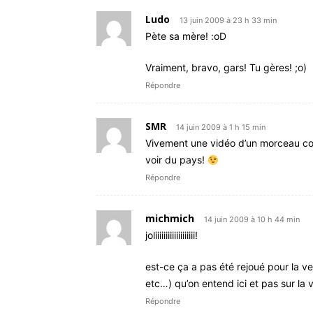
Ludo
13 juin 2009 à 23 h 33 min
Pète sa mère! :oD
Vraiment, bravo, gars! Tu gères! ;o)
Répondre
SMR
14 juin 2009 à 1 h 15 min
Vivement une vidéo d’un morceau c
voir du pays!
Répondre
michmich
14 juin 2009 à 10 h 44 min
joliiiiiiiiiiiiiiiiiii!
est-ce ça a pas été rejoué pour la ve
etc…) qu’on entend ici et pas sur la 
Répondre