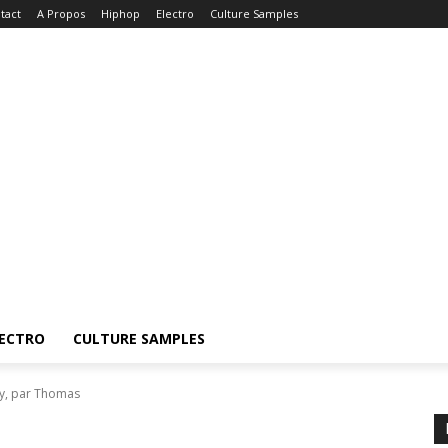
tact
A Propos
Hiphop
Electro
Culture Samples
ECTRO
CULTURE SAMPLES
gy, par Thomas