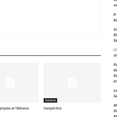
vo
K
ba
Un
El
Sa
Ol
cl
Pa
de
Ea
an
Le
Sa
General
Me
samples et Télérama
Sample this
St
Me