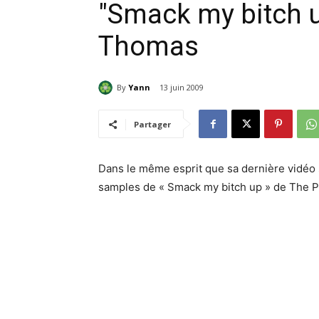
"Smack my bitch u
Thomas
By
Yann
13 juin 2009
Partager
Dans le même esprit que sa dernière vidéo
samples de « Smack my bitch up » de The P