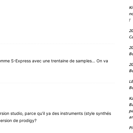
Ki
no
!
20
Ca
20
Bo
omme S-Express avec une trentaine de samples… On va
20
Bu
LE
Bo
Ka
Ba
pa
rsion studio, parce qu’il ya des instruments (style synthés
an
version de prodigy?
P