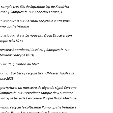
 sample très 80s de Squabble Up de Kendrick
mar | Samples.fr
Kendrick Lamar, I
sur
Caribou recycle le cultissime
colas bouchet
sur
ump up the Volume
Le nouveau Duck Sauce et son
colas bouchet
sur
mple très 80’s !
terview Boombass (Cassius) | Samples.fr
sur
terview Zdar (Cassius)
113, Tonton du bled
b
sur
Coi Leray recycle GrandMaster Flash à la
eph
sur
uce 2023
pernature, un morceau de légende signé Cerrone
Samples.fr
L’excellent sample de « Summer
sur
vin' », le titre de Cerrone & Purple Disco Machine
ribou recycle le cultissime Pump up the Volume |
mples.fr
Les samples de « Pump up the
sur