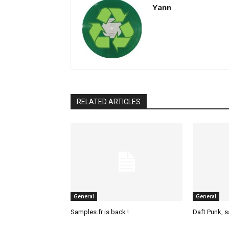
Yann
RELATED ARTICLES
General
General
Samples.fr is back !
Daft Punk, 