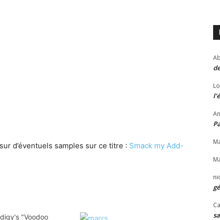
Ab
de
Lo
l’
An
P
Ma
ur d’éventuels samples sur ce titre :
Smack my Add-
Ma
ni
gé
Ca
sa
digy's "Voodoo