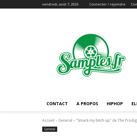
vendredi, août 7, 2026
Connecter / rejoindre
Con
CONTACT
A PROPOS
HIPHOP
EL
Accueil
General
"Smack my bitch up" de The Prodi
General