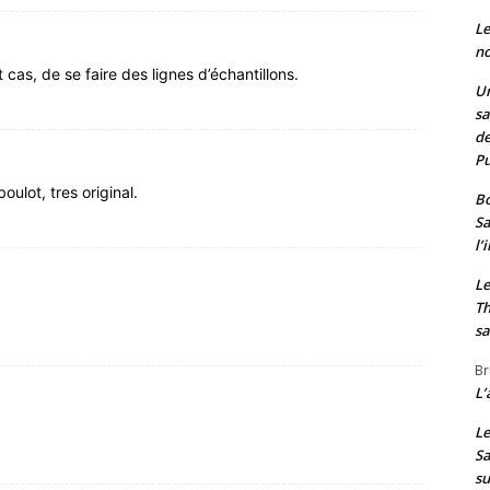
Le
no
t cas, de se faire des lignes d’échantillons.
Un
sa
de
Pu
oulot, tres original.
Bo
Sa
l’
Le
Th
sa
Br
L’
Le
Sa
s