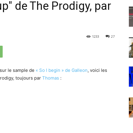
p" de The Prodigy, par
1233
27
 sur le sample de
« So I begin » de Galleon
, voici les
rodigy, toujours par
Thomas
: