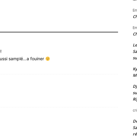
E
Ch
E
Ch
Le
Sa
!
su
 aussi samplé…a fouiner
Ky
Mo
DJ
su
Ri
cr
De
Sa
ré