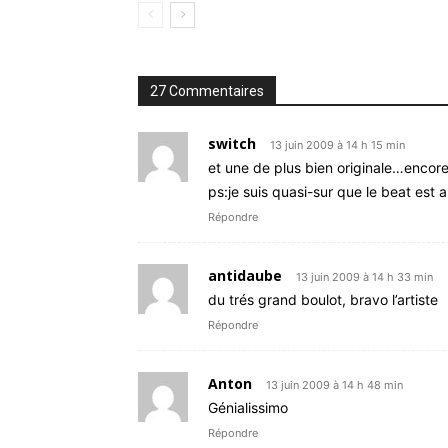
27 Commentaires
switch
13 juin 2009 à 14 h 15 min
et une de plus bien originale…encore
ps:je suis quasi-sur que le beat est
Répondre
antidaube
13 juin 2009 à 14 h 33 min
du trés grand boulot, bravo l’artiste
Répondre
Anton
13 juin 2009 à 14 h 48 min
Génialissimo
Répondre