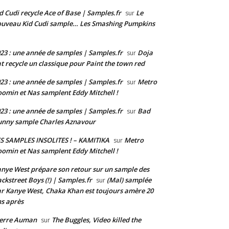
d Cudi recycle Ace of Base | Samples.fr
Le
sur
uveau Kid Cudi sample… Les Smashing Pumpkins
23 : une année de samples | Samples.fr
Doja
sur
t recycle un classique pour Paint the town red
23 : une année de samples | Samples.fr
Metro
sur
omin et Nas samplent Eddy Mitchell !
23 : une année de samples | Samples.fr
Bad
sur
nny sample Charles Aznavour
S SAMPLES INSOLITES ! – KAMITIKA
Metro
sur
omin et Nas samplent Eddy Mitchell !
nye West prépare son retour sur un sample des
ckstreet Boys (!) | Samples.fr
(Mal) samplée
sur
r Kanye West, Chaka Khan est toujours amère 20
s après
ierre Auman
The Buggles, Video killed the
sur