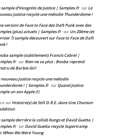
 sample d’Incognito de Justice | Samples.fr
Le
sur
uveau Justice recycle une mélodie Thunderdome !
e version de Face to Face des Daft Punk avec des
mples (plus) actuels | Samples.fr
Un 20ème (et
sur
rnier ?) sample découvert sur Face to Face de Daft
nk !
oba sample (subtilement) Francis Cabrel |
mples.fr
Rien ne va plus : Booba reprend
sur
instru de Barbie Girl
 nouveau Justice recycle une mélodie
underdome ! | Samples.fr
Quand Justice
sur
mple un son Apple (!)
Histoire(s) de Still D.R.E. dans Une Chanson
ice
sur
addition
 sample derrière la collab Kungs et David Guetta |
mples.fr
David Guetta recycle Supertramp
sur
ur When We Were Young