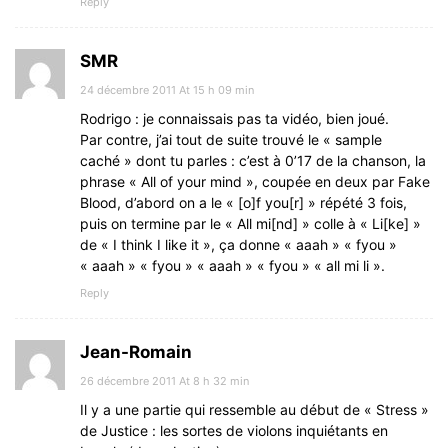
Reply
SMR
24 décembre 2011 At 15 h 09 min
Rodrigo : je connaissais pas ta vidéo, bien joué.
Par contre, j’ai tout de suite trouvé le « sample
caché » dont tu parles : c’est à 0’17 de la chanson, la
phrase « All of your mind », coupée en deux par Fake
Blood, d’abord on a le « [o]f you[r] » répété 3 fois,
puis on termine par le « All mi[nd] » colle à « Li[ke] »
de « I think I like it », ça donne « aaah » « fyou »
« aaah » « fyou » « aaah » « fyou » « all mi li ».
Reply
Jean-Romain
26 décembre 2011 At 8 h 32 min
Il y a une partie qui ressemble au début de « Stress »
de Justice : les sortes de violons inquiétants en