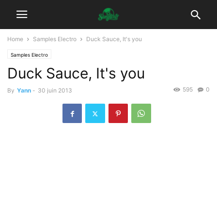
Home
Samples Electro
Duck Sauce, It's you
Samples Electro
Duck Sauce, It's you
595
0
By
Yann
-
30 juin 2013