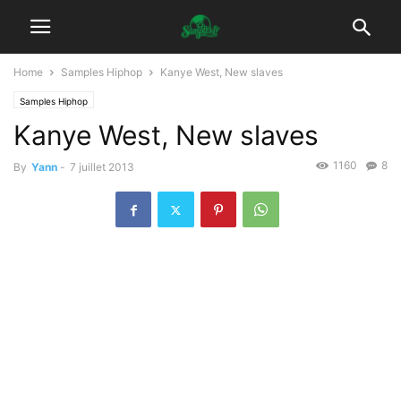
Home
Samples Hiphop
Kanye West, New slaves
Samples Hiphop
Kanye West, New slaves
1160
8
By
Yann
-
7 juillet 2013