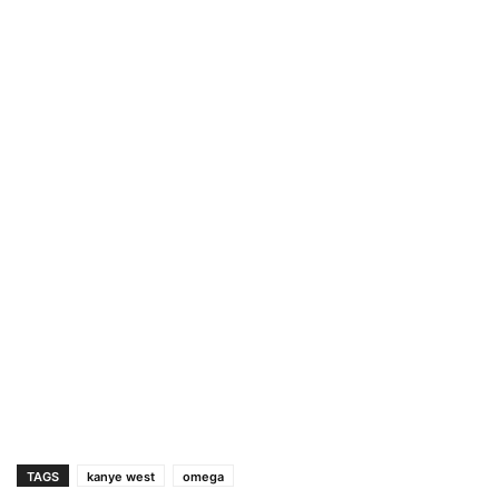
TAGS
kanye west
omega