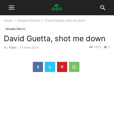
Home
Samples Electro
David Guetta, shot me down
Samples Electro
David Guetta, shot me down
1423
3
By
Yann
-
17 mars 2014