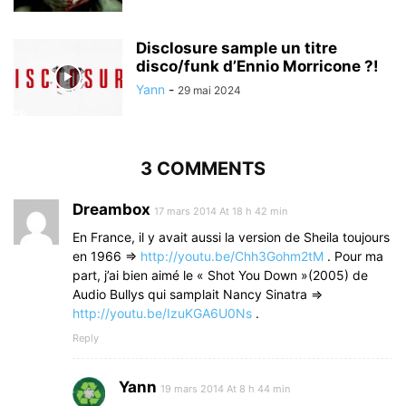
Disclosure sample un titre
disco/funk d’Ennio Morricone ?!
Yann
-
29 mai 2024
3 COMMENTS
Dreambox
17 mars 2014 At 18 h 42 min
En France, il y avait aussi la version de Sheila toujours
en 1966 =>
http://youtu.be/Chh3Gohm2tM
. Pour ma
part, j’ai bien aimé le « Shot You Down »(2005) de
Audio Bullys qui samplait Nancy Sinatra =>
http://youtu.be/IzuKGA6U0Ns
.
Reply
Yann
19 mars 2014 At 8 h 44 min