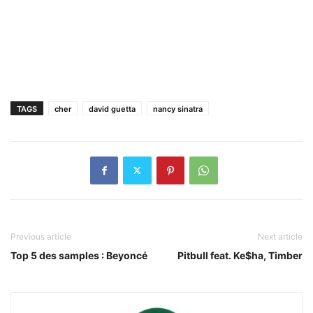
TAGS
cher
david guetta
nancy sinatra
Previous article
Next article
Top 5 des samples : Beyoncé
Pitbull feat. Ke$ha, Timber