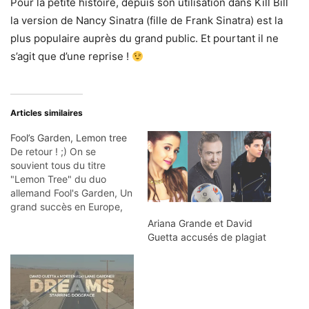
Pour la petite histoire, depuis son utilisation dans Kill Bill
la version de Nancy Sinatra (fille de Frank Sinatra) est la
plus populaire auprès du grand public. Et pourtant il ne
s’agit que d’une reprise !
Articles similaires
Fool’s Garden, Lemon tree
De retour ! ;) On se
souvient tous du titre
"Lemon Tree" du duo
allemand Fool's Garden, Un
grand succès en Europe,
et en France durant l'année
Ariana Grande et David
1995. Ici il ne s'agit pas
Guetta accusés de plagiat
vraiment d'une reprise,
mais on peut trouver une
coincidence avec le
morceau "Lady Bird"
(1967) de Nancy…