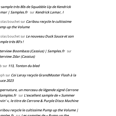
 sample très 80s de Squabble Up de Kendrick
mar | Samples.fr
Kendrick Lamar, I
sur
Caribou recycle le cultissime
colas bouchet
sur
ump up the Volume
Le nouveau Duck Sauce et son
colas bouchet
sur
mple très 80’s !
terview Boombass (Cassius) | Samples.fr
sur
terview Zdar (Cassius)
113, Tonton du bled
b
sur
Coi Leray recycle GrandMaster Flash à la
eph
sur
uce 2023
pernature, un morceau de légende signé Cerrone
Samples.fr
L’excellent sample de « Summer
sur
vin' », le titre de Cerrone & Purple Disco Machine
ribou recycle le cultissime Pump up the Volume |
mples.fr
Les samples de « Pump up the
sur