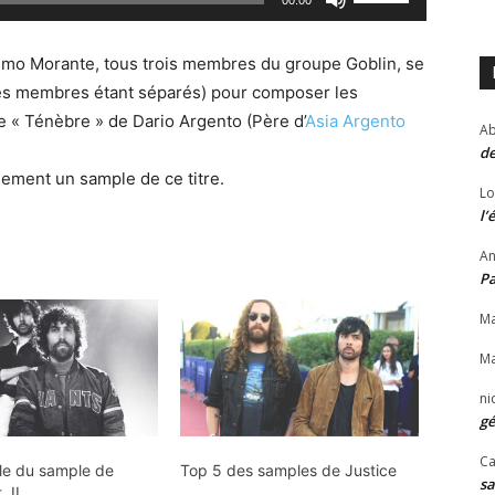
00:00
i
t
s
i
e
simo Morante, tous trois membres du groupe Goblin, se
l
z
les membres étant séparés) pour composer les
i
l
e « Ténèbre » de Dario Argento (Père d’
Asia Argento
Ab
s
e
de
e
s
lement un sample de ce titre.
z
Lo
f
l’
l
l
e
An
è
s
P
c
f
h
Ma
l
e
Ma
è
s
c
ni
h
h
gé
a
e
Ca
u
rle du sample de
Top 5 des samples de Justice
s
sa
t
 II