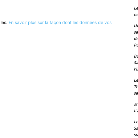
Le
no
bles.
En savoir plus sur la façon dont les données de vos
Un
sa
de
Pu
Bo
Sa
l’
Le
Th
sa
Br
L’
Le
Sa
s