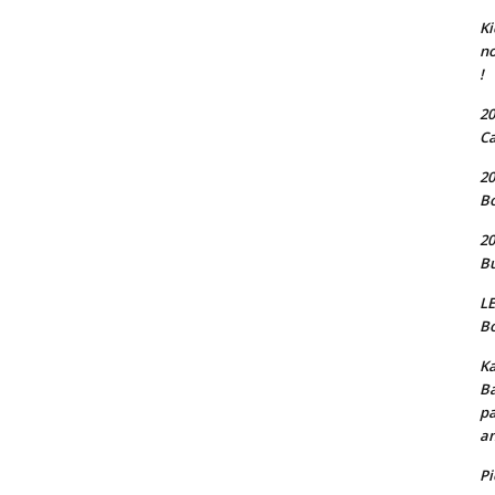
Ki
no
!
20
Ca
20
Bo
20
Bu
LE
Bo
Ka
Ba
pa
an
P