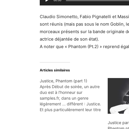
e
00:00
e
u
c
r
Claudio Simonetto, Fabio Pignatelli et Mas
t
a
sont réunis (mais pas sous le nom Goblin, 
e
u
morceaux présents sur la bande originale d
u
d
actrice déjantée de son état).
r
i
A noter que « Phantom (Pt.2) » reprend éga
a
o
u
d
Articles similaires
i
o
Justice, Phantom (part 1)
Après Début de soirée, un autre
duo est à l'honneur sur
samples.fr, dans un genre
légèrement ... différent : Justice.
Et plus particulièrement leur titre
"Phantom (pt. 1)" (2007) issu de
l'incontournable "†" ("cross"). Il
Justice pa
s'agit d'un edit (un remix ?) de
Phantom pt.