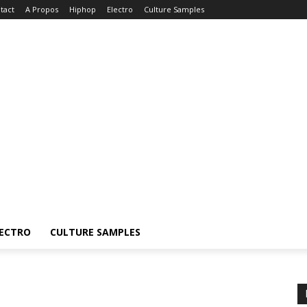
tact
A Propos
Hiphop
Electro
Culture Samples
ECTRO
CULTURE SAMPLES