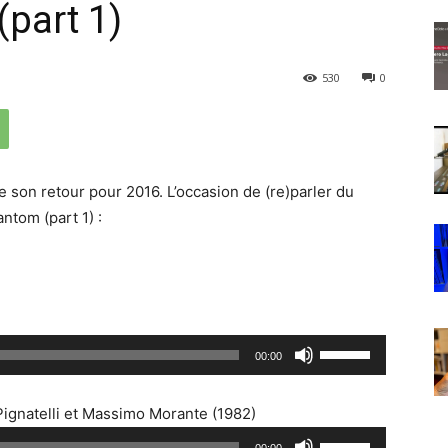
(part 1)
530
0
 son retour pour 2016. L’occasion de (re)parler du
ntom (part 1) :
U
00:00
t
i
Pignatelli et Massimo Morante (1982)
l
U