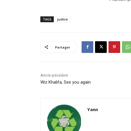
"Tenebre" (1982) par les ex
membres du groupe…
TAGS
justice
Partager
Article précédent
Wiz Khalifa, See you again
Yann