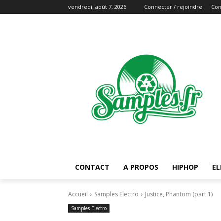
vendredi, août 7, 2026
Connecter / rejoindre
Con
CONTACT
A PROPOS
HIPHOP
EL
Accueil
Samples Electro
Justice, Phantom (part 1)
Samples Electro