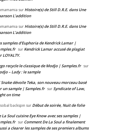
Histoire(s) de Still D.R.E. dans Une
mmamamia
sur
anson L’addition
Histoire(s) de Still D.R.E. dans Une
mmamamia
sur
anson L’addition
s samples d’Euphoria de Kendrick Lamar |
mples.fr
Kendrick Lamar accusé de plagiat
sur
r LOYALTY.
go recycle le classique de Modjo | Samples.fr
sur
djo – Lady : le sample
 Snake dévoile Teka, son nouveau morceau basé
r un sample | Samples.fr
Syndicate of Law,
sur
ght on time
Début de soirée, Nuit de folie
isobal backspin
sur
 La Soul cuisine Eye Know avec ses samples |
mples.fr
Comment De La Soul a finalement
sur
ussi a clearer les samples de ses premiers albums