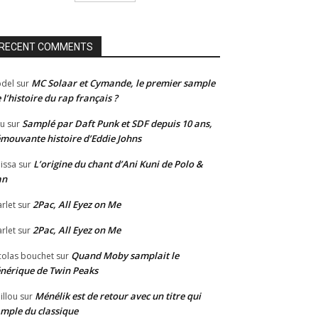
RECENT COMMENTS
MC Solaar et Cymande, le premier sample
del
sur
 l’histoire du rap français ?
Samplé par Daft Punk et SDF depuis 10 ans,
u
sur
émouvante histoire d’Eddie Johns
L’origine du chant d’Ani Kuni de Polo &
issa
sur
an
2Pac, All Eyez on Me
rlet
sur
2Pac, All Eyez on Me
rlet
sur
Quand Moby samplait le
colas bouchet
sur
nérique de Twin Peaks
Ménélik est de retour avec un titre qui
illou
sur
mple du classique