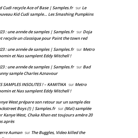
d Cudi recycle Ace of Base | Samples.fr
Le
sur
uveau Kid Cudi sample… Les Smashing Pumpkins
23 : une année de samples | Samples.fr
Doja
sur
t recycle un classique pour Paint the town red
23 : une année de samples | Samples.fr
Metro
sur
omin et Nas samplent Eddy Mitchell !
23 : une année de samples | Samples.fr
Bad
sur
nny sample Charles Aznavour
S SAMPLES INSOLITES ! – KAMITIKA
Metro
sur
omin et Nas samplent Eddy Mitchell !
nye West prépare son retour sur un sample des
ckstreet Boys (!) | Samples.fr
(Mal) samplée
sur
r Kanye West, Chaka Khan est toujours amère 20
s après
ierre Auman
The Buggles, Video killed the
sur