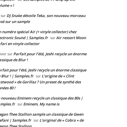
lume » !
DJ Snake dévoile Teka, son nouveau morceau
sur
sé sur un sample
 numéro spécial Air (+ vinyle collector) chez
ectronic Sound | Samples.fr
Air ressort Moon
sur
fari en vinyle collector
Parfait pour l’été, Jeshi recycle un énorme
ivier
sur
assique de Blur !
rfait pour l’été, Jeshi recycle un énorme classique
 Blur ! | Samples.fr
L’origine de « Clint
sur
stwood » de Gorillaz ? Un preset de synthé des
nées 80 !
 nouveau Eminem recycle un classique des 80s |
mples.fr
Eminem, My name is
sur
gan Thee Stallion sample un classique de Gwen
efani | Samples.fr
L’original de « Cobra » de
sur
gan Thee Stallion