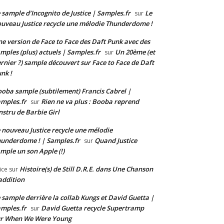
 sample d’Incognito de Justice | Samples.fr
Le
sur
uveau Justice recycle une mélodie Thunderdome !
e version de Face to Face des Daft Punk avec des
mples (plus) actuels | Samples.fr
Un 20ème (et
sur
rnier ?) sample découvert sur Face to Face de Daft
nk !
oba sample (subtilement) Francis Cabrel |
mples.fr
Rien ne va plus : Booba reprend
sur
instru de Barbie Girl
 nouveau Justice recycle une mélodie
underdome ! | Samples.fr
Quand Justice
sur
mple un son Apple (!)
Histoire(s) de Still D.R.E. dans Une Chanson
ice
sur
addition
 sample derrière la collab Kungs et David Guetta |
mples.fr
David Guetta recycle Supertramp
sur
ur When We Were Young