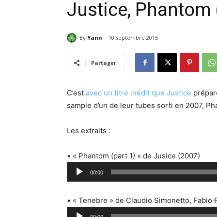
Justice, Phantom 
By
Yann
10 septembre 2015
Partager
C’est
avec un titre inédit que Justice
prépare
sample d’un de leur tubes sorti en 2007, Pha
Les extraits :
• « Phantom (part 1) » de Jusice (2007)
L
00:00
e
c
• « Tenebre » de Claudio Simonetto, Fabio 
t
L