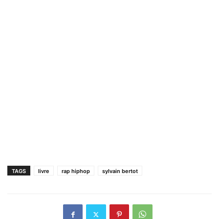
TAGS
livre
rap hiphop
sylvain bertot