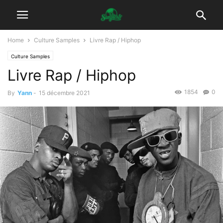
Home
Culture Samples
Livre Rap / Hiphop
Culture Samples
Livre Rap / Hiphop
1854
0
By
Yann
-
15 décembre 2021