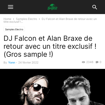
Home
Samples Electro
DJ Falcon et Alan Braxe de retour avec un
titre exclusif !...
Samples Electro
DJ Falcon et Alan Braxe de
retour avec un titre exclusif !
(Gros sample !)
2346
0
By
Yann
-
24 février 2022