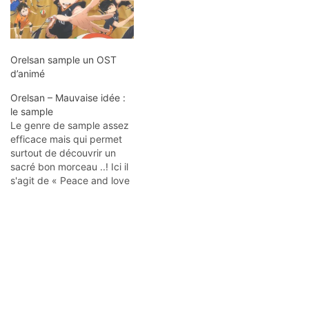
Orelsan sample un OST
d’animé
Orelsan – Mauvaise idée :
le sample
Le genre de sample assez
efficace mais qui permet
surtout de découvrir un
sacré bon morceau ..! Ici il
s'agit de « Peace and love
(Amani na mapenzi) :
moment IV (encounter) »
de Mandrill, une petite
pépite ! En écoute
intégrale via ce lien.