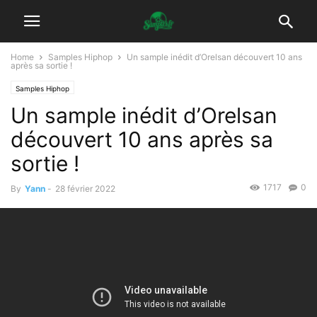
Home
Samples Hiphop
Un sample inédit d’Orelsan découvert 10 ans
après sa sortie !
Samples Hiphop
Un sample inédit d’Orelsan
découvert 10 ans après sa
sortie !
1717
0
By
Yann
-
28 février 2022