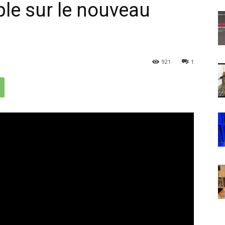
ple sur le nouveau
921
1