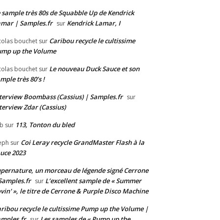
 sample très 80s de Squabble Up de Kendrick
mar | Samples.fr
Kendrick Lamar, I
sur
Caribou recycle le cultissime
colas bouchet
sur
ump up the Volume
Le nouveau Duck Sauce et son
colas bouchet
sur
mple très 80’s !
terview Boombass (Cassius) | Samples.fr
sur
terview Zdar (Cassius)
113, Tonton du bled
b
sur
Coi Leray recycle GrandMaster Flash à la
eph
sur
uce 2023
pernature, un morceau de légende signé Cerrone
Samples.fr
L’excellent sample de « Summer
sur
vin' », le titre de Cerrone & Purple Disco Machine
ribou recycle le cultissime Pump up the Volume |
mples.fr
Les samples de « Pump up the
sur