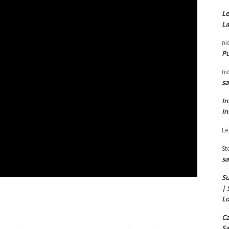
Le
La
ni
P
ni
sa
In
In
Le
St
sa
Su
| 
Lo
Ca
Sa