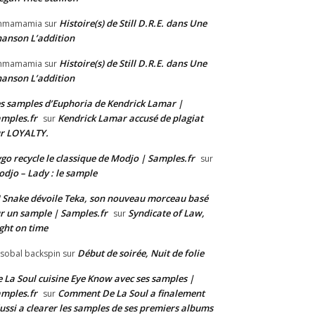
Histoire(s) de Still D.R.E. dans Une
mmamamia
sur
anson L’addition
Histoire(s) de Still D.R.E. dans Une
mmamamia
sur
anson L’addition
s samples d’Euphoria de Kendrick Lamar |
mples.fr
Kendrick Lamar accusé de plagiat
sur
r LOYALTY.
go recycle le classique de Modjo | Samples.fr
sur
djo – Lady : le sample
 Snake dévoile Teka, son nouveau morceau basé
r un sample | Samples.fr
Syndicate of Law,
sur
ght on time
Début de soirée, Nuit de folie
isobal backspin
sur
 La Soul cuisine Eye Know avec ses samples |
mples.fr
Comment De La Soul a finalement
sur
ussi a clearer les samples de ses premiers albums