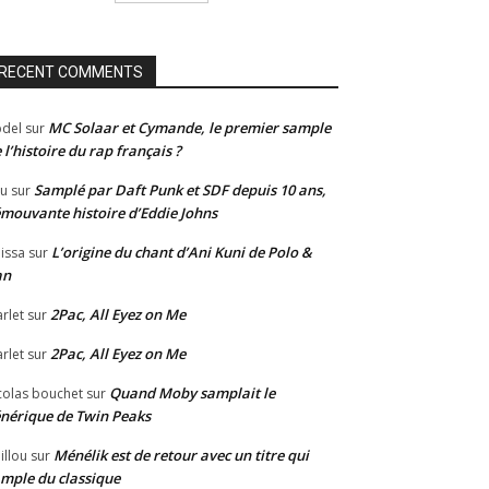
RECENT COMMENTS
MC Solaar et Cymande, le premier sample
del
sur
 l’histoire du rap français ?
Samplé par Daft Punk et SDF depuis 10 ans,
u
sur
émouvante histoire d’Eddie Johns
L’origine du chant d’Ani Kuni de Polo &
issa
sur
an
2Pac, All Eyez on Me
rlet
sur
2Pac, All Eyez on Me
rlet
sur
Quand Moby samplait le
colas bouchet
sur
nérique de Twin Peaks
Ménélik est de retour avec un titre qui
illou
sur
mple du classique