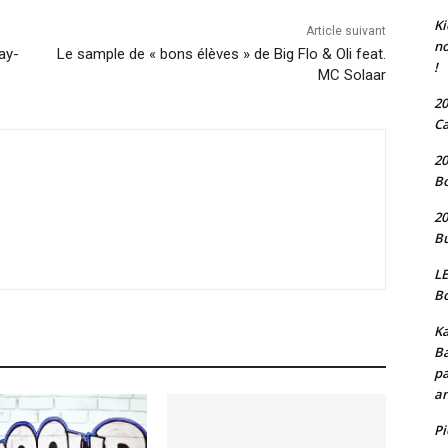
Ki
Article suivant
no
ay-
Le sample de « bons élèves » de Big Flo & Oli feat.
!
MC Solaar
20
Ca
20
Bo
20
Bu
LE
Bo
Ka
Ba
pa
an
P