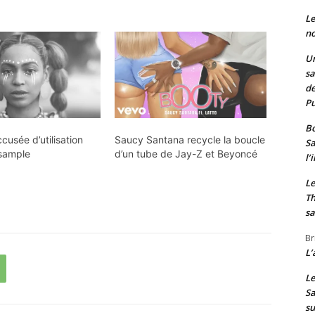
Le
no
Un
sa
de
Pu
Bo
usée d’utilisation
Saucy Santana recycle la boucle
Sa
 sample
d’un tube de Jay-Z et Beyoncé
l’
Le
Th
sa
Br
L’
Le
Sa
s