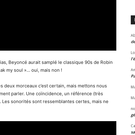
Ab
de
Lo
l’
édias, Beyoncé aurait samplé le classique 90s de Robin
k my soul »… oui, mais non !
An
P
les deux morceaux c’est certain, mais mettons nous
Ma
ement parler. Une coïncidence, un référence (très
Ma
. Les sonorités sont ressemblantes certes, mais ne
ni
gé
Ca
sa