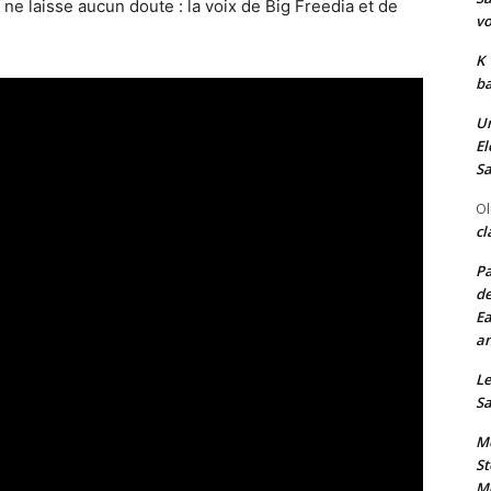
i ne laisse aucun doute : la voix de Big Freedia et de
vo
K
ba
Un
El
Sa
Ol
cl
Pa
de
Ea
an
Le
Sa
Me
St
Me