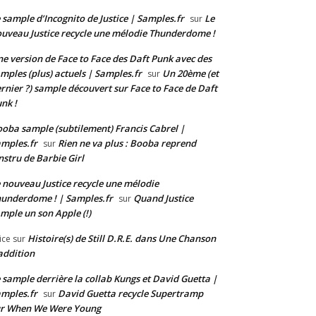
 sample d’Incognito de Justice | Samples.fr
Le
sur
uveau Justice recycle une mélodie Thunderdome !
e version de Face to Face des Daft Punk avec des
mples (plus) actuels | Samples.fr
Un 20ème (et
sur
rnier ?) sample découvert sur Face to Face de Daft
nk !
oba sample (subtilement) Francis Cabrel |
mples.fr
Rien ne va plus : Booba reprend
sur
instru de Barbie Girl
 nouveau Justice recycle une mélodie
underdome ! | Samples.fr
Quand Justice
sur
mple un son Apple (!)
Histoire(s) de Still D.R.E. dans Une Chanson
ice
sur
addition
 sample derrière la collab Kungs et David Guetta |
mples.fr
David Guetta recycle Supertramp
sur
ur When We Were Young