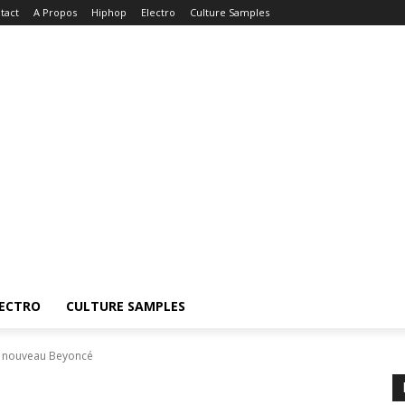
tact
A Propos
Hiphop
Electro
Culture Samples
ECTRO
CULTURE SAMPLES
le nouveau Beyoncé