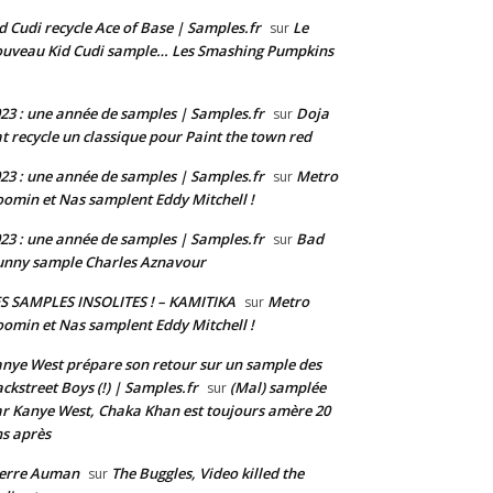
d Cudi recycle Ace of Base | Samples.fr
Le
sur
uveau Kid Cudi sample… Les Smashing Pumpkins
23 : une année de samples | Samples.fr
Doja
sur
t recycle un classique pour Paint the town red
23 : une année de samples | Samples.fr
Metro
sur
omin et Nas samplent Eddy Mitchell !
23 : une année de samples | Samples.fr
Bad
sur
nny sample Charles Aznavour
S SAMPLES INSOLITES ! – KAMITIKA
Metro
sur
omin et Nas samplent Eddy Mitchell !
nye West prépare son retour sur un sample des
ckstreet Boys (!) | Samples.fr
(Mal) samplée
sur
r Kanye West, Chaka Khan est toujours amère 20
s après
ierre Auman
The Buggles, Video killed the
sur