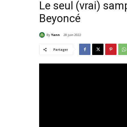
Le seul (vrai) sam
Beyoncé
By
Yann
28 juin 2022
Partager