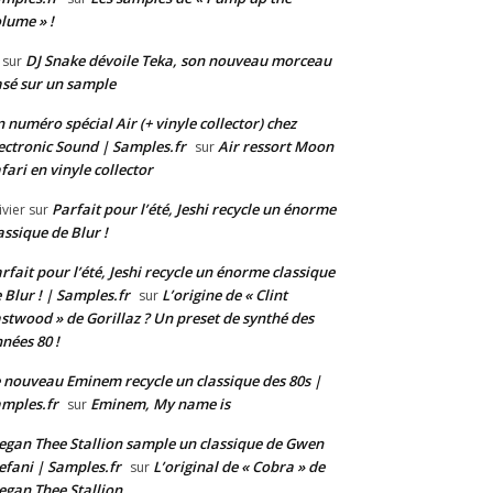
lume » !
DJ Snake dévoile Teka, son nouveau morceau
sur
sé sur un sample
 numéro spécial Air (+ vinyle collector) chez
ectronic Sound | Samples.fr
Air ressort Moon
sur
fari en vinyle collector
Parfait pour l’été, Jeshi recycle un énorme
ivier
sur
assique de Blur !
rfait pour l’été, Jeshi recycle un énorme classique
 Blur ! | Samples.fr
L’origine de « Clint
sur
stwood » de Gorillaz ? Un preset de synthé des
nées 80 !
 nouveau Eminem recycle un classique des 80s |
mples.fr
Eminem, My name is
sur
gan Thee Stallion sample un classique de Gwen
efani | Samples.fr
L’original de « Cobra » de
sur
gan Thee Stallion