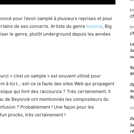
E
Ch
yoncé pour l’avoir samplé à plusieurs reprises et pour
certains de ses concerts. Artiste du genre
bounce
, Big
E
Ch
ariser le genre, plutôt underground depuis les années
Le
Sa
su
Ky
Mo
rci « c’est un sample » est souvent utilisé pour
 à tort… est-ce la faute des sites Web qui propagent
DJ
su
sique qui font des raccourcis ? Très certainement. Il
Ri
au de Beyoncé ont mentionnés les compositeurs du
confusion ? Probablement ! Une façon pour les
cr
un procès, très certainement !
De
Sa
ré