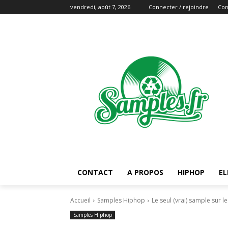
vendredi, août 7, 2026
Connecter / rejoindre
Con
CONTACT
A PROPOS
HIPHOP
EL
Accueil
Samples Hiphop
Le seul (vrai) sample sur 
Samples Hiphop