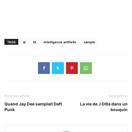
TAGS
ai
IA
intelligence artifielle
sample
Previous article
Next article
Quand Jay Dee samplait Daft
La vie de J Dilla dans un
Punk
bouquin