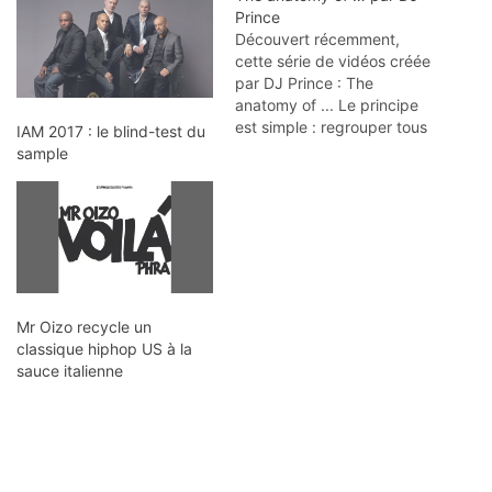
Prince
Découvert récemment,
cette série de vidéos créée
par DJ Prince : The
anatomy of ... Le principe
est simple : regrouper tous
IAM 2017 : le blind-test du
les samples d'un même
sample
morceau (surtout si celui-ci
en contient beaucoup). ;)
La vidéo du dessus
regroupe les samples du
"Theme from S-Express",
de S-Express. DJ Prince
a…
Mr Oizo recycle un
classique hiphop US à la
sauce italienne