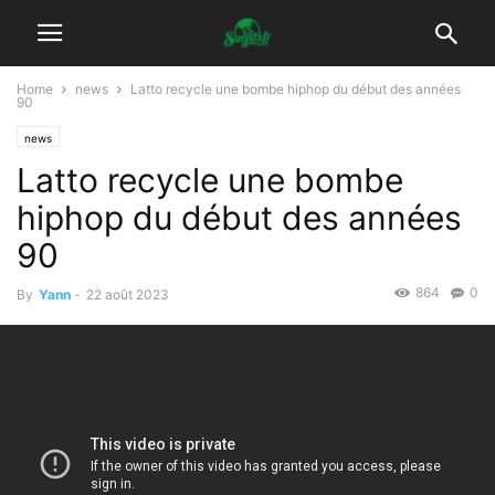
Home
news
Latto recycle une bombe hiphop du début des années
90
news
Latto recycle une bombe
hiphop du début des années
90
864
0
By
Yann
-
22 août 2023