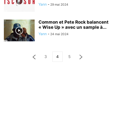
Yann
-
29 mai 2024
Common et Pete Rock balancent
« Wise Up » avec un sample à...
Yann
-
24 mai 2024
3
4
5