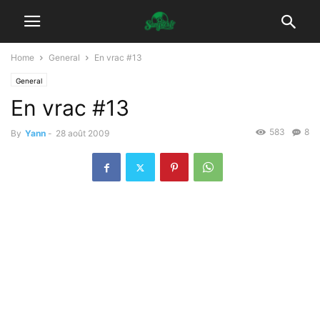
Home
General
En vrac #13
General
En vrac #13
583
8
By
Yann
-
28 août 2009