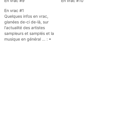
En vrac #9
En vrac #10
En vrac #1
Quelques infos en vrac,
glanées de-ci de-là, sur
l'actualité des artistes
sampleurs et samplés et la
musique en général ... : •
La polémique du moment :
le groupe Creaky Boards
accuse Coldplay d'avoir
plagié un de leur titres
(The songs I didn't write)
(sic) pour leur dernier
single "Viva…