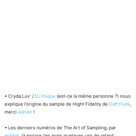
• Cryda Luv’ /
DJ Puipui
(est-ce la même personne ?) nous
explique l’origine du sample de Hight Fidelity de
Daft Punk
,
merci
Adrien
!
• Les derniers numéros de The Art of Sampling, par
ledjfab
, là encore j’en avais quelques uns de retard :