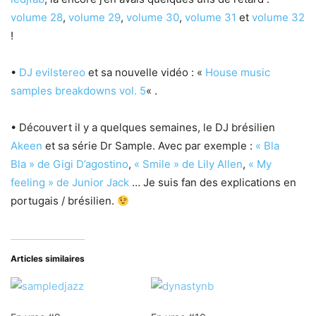
volume 28
,
volume 29
,
volume 30
,
volume 31
et
volume 32
!
•
DJ evilstereo
et sa nouvelle vidéo : «
House music
samples breakdowns vol. 5
« .
• Découvert il y a quelques semaines, le DJ brésilien
Akeen
et sa série Dr Sample. Avec par exemple :
« Bla
Bla » de Gigi D’agostino
,
« Smile » de Lily Allen
,
« My
feeling » de Junior Jack
… Je suis fan des explications en
portugais / brésilien.
Articles similaires