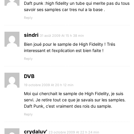
Daft punk :high fidelity un tube qui merite pas du tous
savoir ses samples car tres nul a la base .
Reply
sindri
31 août 2009 At 15 h 38 min
Bien joué pour le sample de High Fidelity ! Trés
interessant et l’explication est bien faite !
Reply
DVB
19 octobre 2009 At 20 h 12 min
Moi qui cherchait le sample de High Fidelity, je suis
servi. Je retire tout ce que je savais sur les samples.
Daft Punk, c’est vraiment des rois du sample.
Reply
crydaluv'
23 octobre 2009 At 22 h 24 min