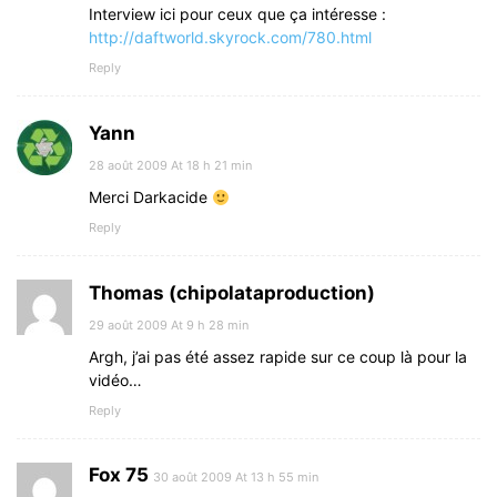
Interview ici pour ceux que ça intéresse :
http://daftworld.skyrock.com/780.html
Reply
Yann
28 août 2009 At 18 h 21 min
Merci Darkacide
Reply
Thomas (chipolataproduction)
29 août 2009 At 9 h 28 min
Argh, j’ai pas été assez rapide sur ce coup là pour la
vidéo…
Reply
Fox 75
30 août 2009 At 13 h 55 min