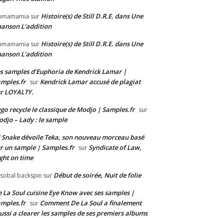
Histoire(s) de Still D.R.E. dans Une
mmamamia
sur
anson L’addition
Histoire(s) de Still D.R.E. dans Une
mmamamia
sur
anson L’addition
s samples d’Euphoria de Kendrick Lamar |
mples.fr
Kendrick Lamar accusé de plagiat
sur
r LOYALTY.
go recycle le classique de Modjo | Samples.fr
sur
djo – Lady : le sample
 Snake dévoile Teka, son nouveau morceau basé
r un sample | Samples.fr
Syndicate of Law,
sur
ght on time
Début de soirée, Nuit de folie
isobal backspin
sur
 La Soul cuisine Eye Know avec ses samples |
mples.fr
Comment De La Soul a finalement
sur
ussi a clearer les samples de ses premiers albums