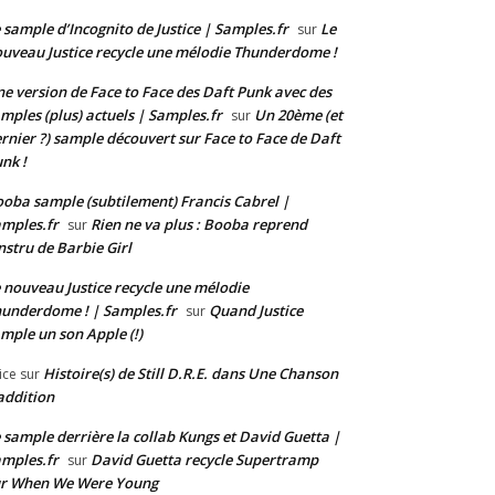
 sample d’Incognito de Justice | Samples.fr
Le
sur
uveau Justice recycle une mélodie Thunderdome !
e version de Face to Face des Daft Punk avec des
mples (plus) actuels | Samples.fr
Un 20ème (et
sur
rnier ?) sample découvert sur Face to Face de Daft
nk !
oba sample (subtilement) Francis Cabrel |
mples.fr
Rien ne va plus : Booba reprend
sur
instru de Barbie Girl
 nouveau Justice recycle une mélodie
underdome ! | Samples.fr
Quand Justice
sur
mple un son Apple (!)
Histoire(s) de Still D.R.E. dans Une Chanson
ice
sur
addition
 sample derrière la collab Kungs et David Guetta |
mples.fr
David Guetta recycle Supertramp
sur
ur When We Were Young