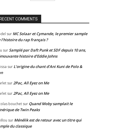
RECENT COMMENTS
MC Solaar et Cymande, le premier sample
del
sur
 l’histoire du rap français ?
Samplé par Daft Punk et SDF depuis 10 ans,
u
sur
émouvante histoire d’Eddie Johns
L’origine du chant d’Ani Kuni de Polo &
issa
sur
an
2Pac, All Eyez on Me
rlet
sur
2Pac, All Eyez on Me
rlet
sur
Quand Moby samplait le
colas bouchet
sur
nérique de Twin Peaks
Ménélik est de retour avec un titre qui
illou
sur
mple du classique