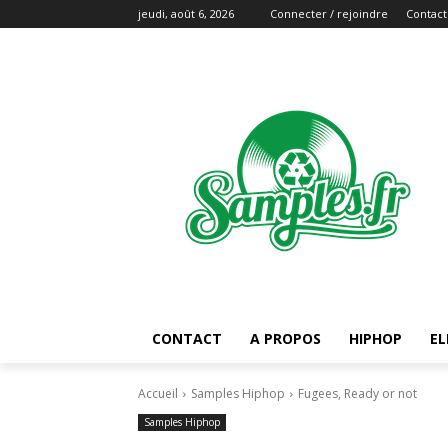
jeudi, août 6, 2026
Connecter / rejoindre
Contact
CONTACT
A PROPOS
HIPHOP
EL
Accueil
Samples Hiphop
Fugees, Ready or not
Samples Hiphop