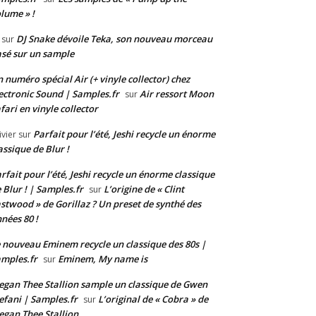
lume » !
DJ Snake dévoile Teka, son nouveau morceau
sur
sé sur un sample
 numéro spécial Air (+ vinyle collector) chez
ectronic Sound | Samples.fr
Air ressort Moon
sur
fari en vinyle collector
Parfait pour l’été, Jeshi recycle un énorme
ivier
sur
assique de Blur !
rfait pour l’été, Jeshi recycle un énorme classique
 Blur ! | Samples.fr
L’origine de « Clint
sur
stwood » de Gorillaz ? Un preset de synthé des
nées 80 !
 nouveau Eminem recycle un classique des 80s |
mples.fr
Eminem, My name is
sur
gan Thee Stallion sample un classique de Gwen
efani | Samples.fr
L’original de « Cobra » de
sur
gan Thee Stallion