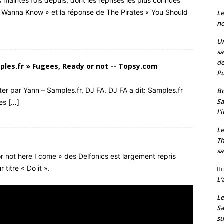
 maintes fois depuis, dont les reprises les plus connues
’t Wanna Know » et la réponse de The Pirates « You Should
Le
no
Un
sa
de
les.fr » Fugees, Ready or not -- Topsy.com
Pu
tter par Yann – Samples.fr, DJ FA. DJ FA a dit: Samples.fr
Bo
Sa
es […]
l’
Le
Th
sa
 not here I come » des Delfonics est largement repris
 titre « Do it ».
Br
L’
Le
Sa
s