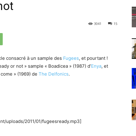
not
3041
15
rticle consacré à un sample des
Fugees
, et pourtant !
eady or not » sample « Boadicea » (1987) d’
Enya
, et
I come » (1969) de
The Delfonics
.
ent/uploads/2011/01/fugeesready.mp3]