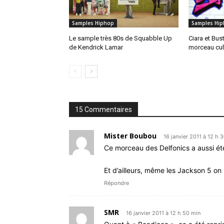
Samples Hiphop
Samples Hi
Le sample très 80s de Squabble Up
Ciara et Bus
de Kendrick Lamar
morceau cul
15 Commentaires
Mister Boubou
16 janvier 2011 à 12 h 
Ce morceau des Delfonics a aussi été
Et d’ailleurs, même les Jackson 5 on 
Répondre
SMR
16 janvier 2011 à 12 h 50 min