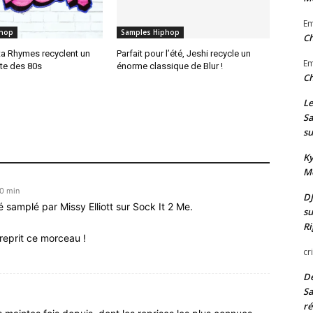
E
phop
Samples Hiphop
Ch
ta Rhymes recyclent un
Parfait pour l’été, Jeshi recycle un
E
te des 80s
énorme classique de Blur !
Ch
Le
Sa
su
Ky
Mo
30 min
DJ
 samplé par Missy Elliott sur Sock It 2 Me.
su
Ri
reprit ce morceau !
cr
De
Sa
ré