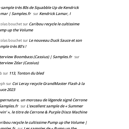
 sample très 80s de Squabble Up de Kendrick
mar | Samples.fr
Kendrick Lamar, I
sur
Caribou recycle le cultissime
colas bouchet
sur
ump up the Volume
Le nouveau Duck Sauce et son
colas bouchet
sur
mple très 80’s !
terview Boombass (Cassius) | Samples.fr
sur
terview Zdar (Cassius)
113, Tonton du bled
b
sur
Coi Leray recycle GrandMaster Flash à la
eph
sur
uce 2023
pernature, un morceau de légende signé Cerrone
Samples.fr
L’excellent sample de « Summer
sur
vin' », le titre de Cerrone & Purple Disco Machine
ribou recycle le cultissime Pump up the Volume |
mples.fr
Les samples de « Pump up the
sur