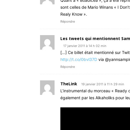
Quant à « Boadicea », ça a été repris
sont celles de Mario Winans « I Don
Realy Know ».
Répondre
Les tweets qui mentionnent Samp
17 janvier 2011 à 14 h 02 min
[…] Ce billet était mentionné sur Twi
http://t.co/0bvl37D
via @yannsampl
Répondre
TheLink
19 janvier 2011 à 11 h 29 min
L’instrumental du morceau « Ready or
également par les Alkaholiks pour leur