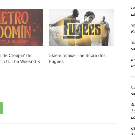
Le
La
ni
P
ni
sa
s de Creepin’ de
5kiem remixe The Score des
In
in ft. The Weeknd &
Fugees
In
Le
St
sa
Su
| 
Lo
Ca
Sa