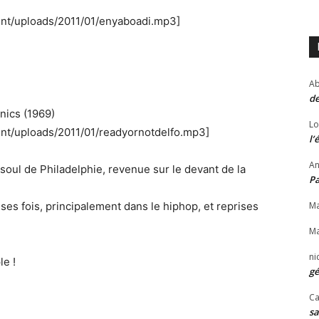
ent/uploads/2011/01/enyaboadi.mp3]
Ab
de
nics (1969)
Lo
ent/uploads/2011/01/readyornotdelfo.mp3]
l’
An
 soul de Philadelphie, revenue sur le devant de la
P
s fois, principalement dans le hiphop, et reprises
Ma
Ma
ni
le !
gé
Ca
sa