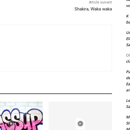
Article suivant
vo
Shakira, Waka waka
K
ba
Un
El
Sa
Ol
cl
Pa
de
Ea
an
Le
Sa
Me
St
Me