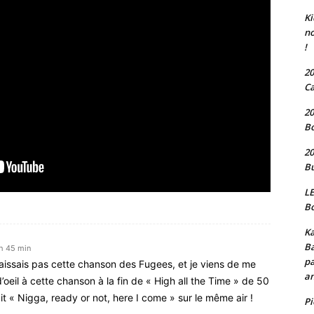
Ki
no
!
20
Ca
20
Bo
20
Bu
LE
Bo
Ka
Ba
 h 45 min
pa
nnaissais pas cette chanson des Fugees, et je viens de me
an
’oeil à cette chanson à la fin de « High all the Time » de 50
ait « Nigga, ready or not, here I come » sur le même air !
P