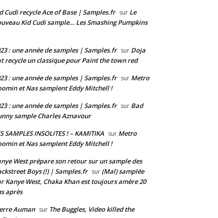
d Cudi recycle Ace of Base | Samples.fr
Le
sur
uveau Kid Cudi sample… Les Smashing Pumpkins
23 : une année de samples | Samples.fr
Doja
sur
t recycle un classique pour Paint the town red
23 : une année de samples | Samples.fr
Metro
sur
omin et Nas samplent Eddy Mitchell !
23 : une année de samples | Samples.fr
Bad
sur
nny sample Charles Aznavour
S SAMPLES INSOLITES ! – KAMITIKA
Metro
sur
omin et Nas samplent Eddy Mitchell !
nye West prépare son retour sur un sample des
ckstreet Boys (!) | Samples.fr
(Mal) samplée
sur
r Kanye West, Chaka Khan est toujours amère 20
s après
ierre Auman
The Buggles, Video killed the
sur