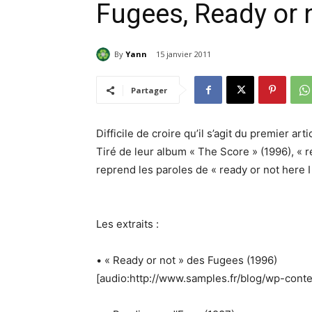
Fugees, Ready or 
By
Yann
15 janvier 2011
Partager
Difficile de croire qu’il s’agit du premier a
Tiré de leur album « The Score » (1996), « r
reprend les paroles de « ready or not here 
Les extraits :
• « Ready or not » des Fugees (1996)
[audio:http://www.samples.fr/blog/wp-cont