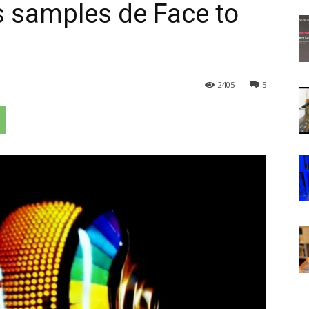
s samples de Face to
2405
5