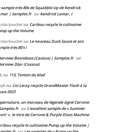
 sample très 80s de Squabble Up de Kendrick
mar | Samples.fr
Kendrick Lamar, I
sur
Caribou recycle le cultissime
colas bouchet
sur
ump up the Volume
Le nouveau Duck Sauce et son
colas bouchet
sur
mple très 80’s !
terview Boombass (Cassius) | Samples.fr
sur
terview Zdar (Cassius)
113, Tonton du bled
b
sur
Coi Leray recycle GrandMaster Flash à la
eph
sur
uce 2023
pernature, un morceau de légende signé Cerrone
Samples.fr
L’excellent sample de « Summer
sur
vin' », le titre de Cerrone & Purple Disco Machine
ribou recycle le cultissime Pump up the Volume |
mples.fr
Les samples de « Pump up the
sur