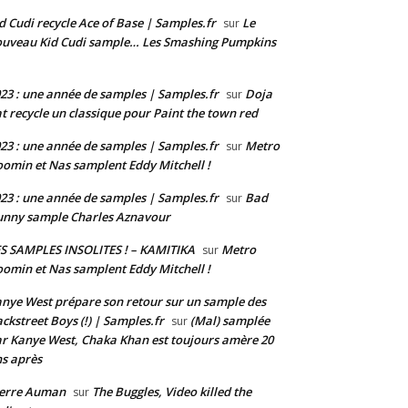
d Cudi recycle Ace of Base | Samples.fr
Le
sur
uveau Kid Cudi sample… Les Smashing Pumpkins
23 : une année de samples | Samples.fr
Doja
sur
t recycle un classique pour Paint the town red
23 : une année de samples | Samples.fr
Metro
sur
omin et Nas samplent Eddy Mitchell !
23 : une année de samples | Samples.fr
Bad
sur
nny sample Charles Aznavour
S SAMPLES INSOLITES ! – KAMITIKA
Metro
sur
omin et Nas samplent Eddy Mitchell !
nye West prépare son retour sur un sample des
ckstreet Boys (!) | Samples.fr
(Mal) samplée
sur
r Kanye West, Chaka Khan est toujours amère 20
s après
ierre Auman
The Buggles, Video killed the
sur