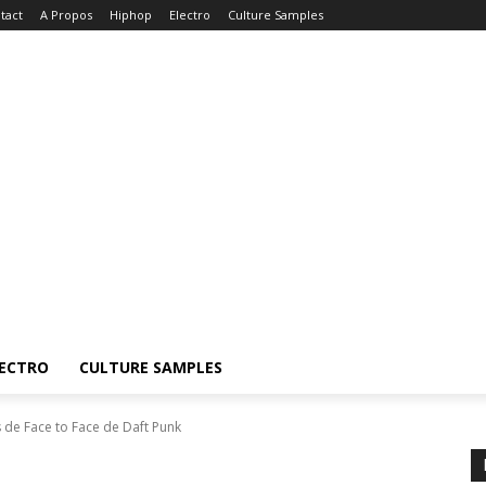
tact
A Propos
Hiphop
Electro
Culture Samples
ECTRO
CULTURE SAMPLES
 de Face to Face de Daft Punk