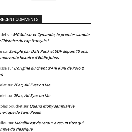
RECENT COMMENTS
MC Solaar et Cymande, le premier sample
del
sur
 l’histoire du rap français ?
Samplé par Daft Punk et SDF depuis 10 ans,
u
sur
émouvante histoire d’Eddie Johns
L’origine du chant d’Ani Kuni de Polo &
issa
sur
an
2Pac, All Eyez on Me
rlet
sur
2Pac, All Eyez on Me
rlet
sur
Quand Moby samplait le
colas bouchet
sur
nérique de Twin Peaks
Ménélik est de retour avec un titre qui
illou
sur
mple du classique