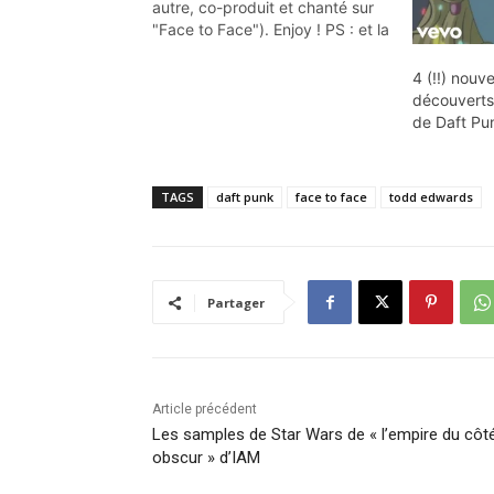
autre, co-produit et chanté sur
"Face to Face"). Enjoy ! PS : et la
rumeur du jour, le premier single
de Random Access Memories
4 (!!) nou
pourrait tourner en radio dès
découverts
lundi 15 avril ! (via)
de Daft Pu
TAGS
daft punk
face to face
todd edwards
Partager
Article précédent
Les samples de Star Wars de « l’empire du côt
obscur » d’IAM