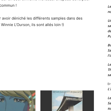
u commun !
Le
no
 avoir déniché les différents samples dans des
Un
nnie L’Ourson, ils sont allés loin !)
sa
de
Pu
Bo
Sa
l’
Le
Th
sa
Br
L’
Le
Sa
s