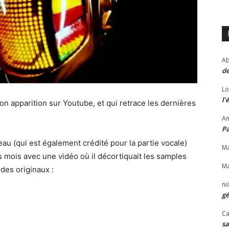
Ab
de
Lo
l’
son apparition sur Youtube, et qui retrace les dernières
An
P
u (qui est également crédité pour la partie vocale)
Ma
es mois avec une vidéo où il décortiquait les samples
Ma
des originaux :
ni
gé
Ca
sa