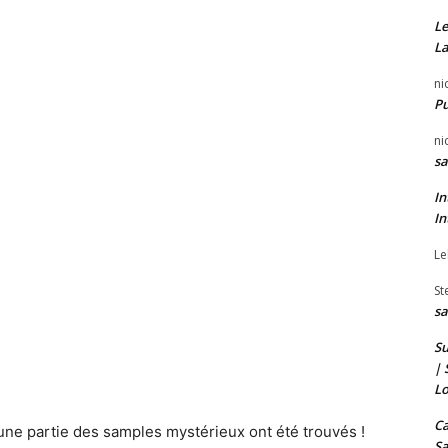
Le
La
ni
P
ni
sa
In
In
Le
St
sa
Su
| 
Lo
Ca
 une partie des samples mystérieux ont été trouvés !
Sa