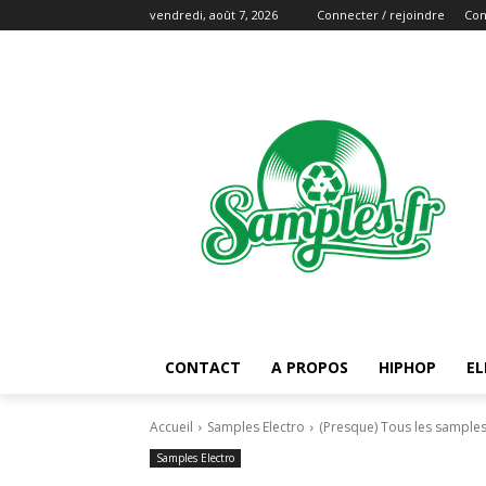
vendredi, août 7, 2026
Connecter / rejoindre
Con
CONTACT
A PROPOS
HIPHOP
EL
Accueil
Samples Electro
(Presque) Tous les samples
Samples Electro