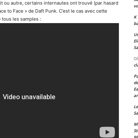
it ou autre, certains internautes ont trouvé (par hasard
vo
ce to Face » de Daft Punk. C’est le cas avec cette
K
 tous les samples :
ba
Un
El
Sa
Ol
cl
Pa
de
Ea
an
Le
Sa
Me
St
Me