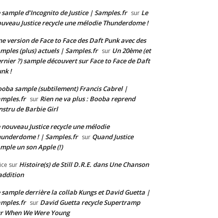
 sample d’Incognito de Justice | Samples.fr
Le
sur
uveau Justice recycle une mélodie Thunderdome !
e version de Face to Face des Daft Punk avec des
mples (plus) actuels | Samples.fr
Un 20ème (et
sur
rnier ?) sample découvert sur Face to Face de Daft
nk !
oba sample (subtilement) Francis Cabrel |
mples.fr
Rien ne va plus : Booba reprend
sur
instru de Barbie Girl
 nouveau Justice recycle une mélodie
underdome ! | Samples.fr
Quand Justice
sur
mple un son Apple (!)
Histoire(s) de Still D.R.E. dans Une Chanson
ice
sur
addition
 sample derrière la collab Kungs et David Guetta |
mples.fr
David Guetta recycle Supertramp
sur
ur When We Were Young