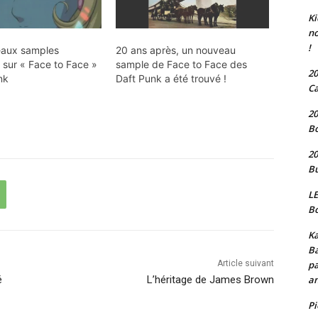
Ki
no
!
veaux samples
20 ans après, un nouveau
 sur « Face to Face »
sample de Face to Face des
20
nk
Daft Punk a été trouvé !
Ca
20
Bo
20
Bu
LE
Bo
Ka
Ba
pa
Article suivant
an
é
L’héritage de James Brown
P