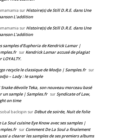
Histoire(s) de Still D.R.E. dans Une
mmamamia
sur
anson L’addition
Histoire(s) de Still D.R.E. dans Une
mmamamia
sur
anson L’addition
s samples d’Euphoria de Kendrick Lamar |
mples.fr
Kendrick Lamar accusé de plagiat
sur
r LOYALTY.
go recycle le classique de Modjo | Samples.fr
sur
djo – Lady : le sample
 Snake dévoile Teka, son nouveau morceau basé
r un sample | Samples.fr
Syndicate of Law,
sur
ght on time
Début de soirée, Nuit de folie
isobal backspin
sur
 La Soul cuisine Eye Know avec ses samples |
mples.fr
Comment De La Soul a finalement
sur
ussi a clearer les samples de ses premiers albums