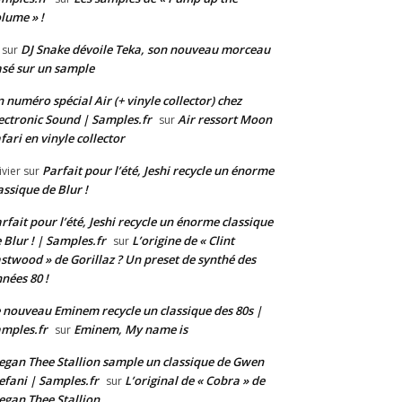
lume » !
DJ Snake dévoile Teka, son nouveau morceau
sur
sé sur un sample
 numéro spécial Air (+ vinyle collector) chez
ectronic Sound | Samples.fr
Air ressort Moon
sur
fari en vinyle collector
Parfait pour l’été, Jeshi recycle un énorme
ivier
sur
assique de Blur !
rfait pour l’été, Jeshi recycle un énorme classique
 Blur ! | Samples.fr
L’origine de « Clint
sur
stwood » de Gorillaz ? Un preset de synthé des
nées 80 !
 nouveau Eminem recycle un classique des 80s |
mples.fr
Eminem, My name is
sur
gan Thee Stallion sample un classique de Gwen
efani | Samples.fr
L’original de « Cobra » de
sur
gan Thee Stallion