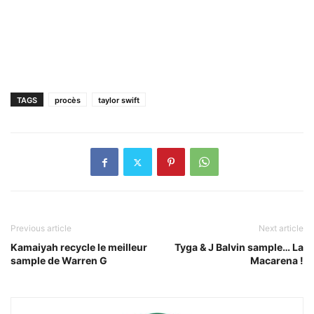
TAGS
procès
taylor swift
Previous article
Next article
Kamaiyah recycle le meilleur
Tyga & J Balvin sample… La
sample de Warren G
Macarena !