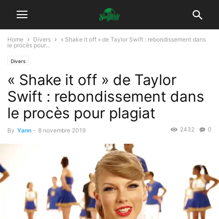
Home
Divers
« Shake it off » de Taylor Swift : rebondissement dans
le procès pour...
Divers
« Shake it off » de Taylor
Swift : rebondissement dans
le procès pour plagiat
2432
0
By
Yann
-
8 novembre 2019