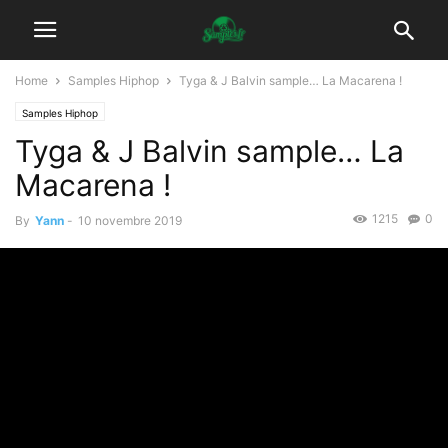
Home
Samples Hiphop
Tyga & J Balvin sample… La Macarena !
Samples Hiphop
Tyga & J Balvin sample… La
Macarena !
1215
0
By
Yann
-
10 novembre 2019