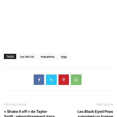
TAGS
los del rio
macarena
tyga
Previous article
Next article
« Shake it off » de Taylor
Les Black Eyed Peas
Swift : rebondissement dans
samplent un hymne