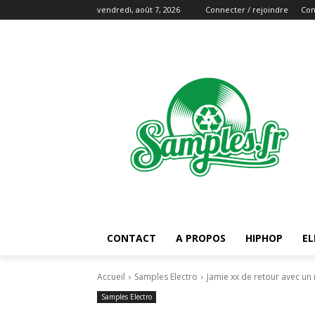
vendredi, août 7, 2026
Connecter / rejoindre
Con
CONTACT
A PROPOS
HIPHOP
EL
Accueil
Samples Electro
Jamie xx de retour avec un 
Samples Electro