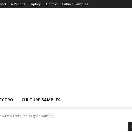
tact
A Propos
Hiphop
Electro
Culture Samples
ECTRO
CULTURE SAMPLES
nouveau titre (et un gros sample...