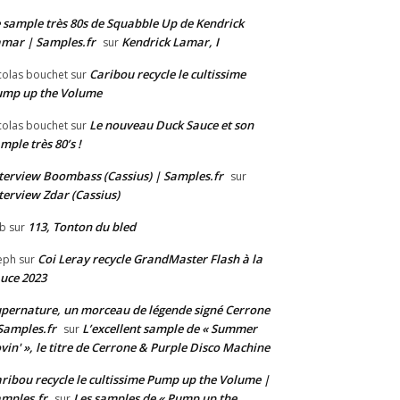
 sample très 80s de Squabble Up de Kendrick
mar | Samples.fr
Kendrick Lamar, I
sur
Caribou recycle le cultissime
colas bouchet
sur
ump up the Volume
Le nouveau Duck Sauce et son
colas bouchet
sur
mple très 80’s !
terview Boombass (Cassius) | Samples.fr
sur
terview Zdar (Cassius)
113, Tonton du bled
b
sur
Coi Leray recycle GrandMaster Flash à la
eph
sur
uce 2023
pernature, un morceau de légende signé Cerrone
Samples.fr
L’excellent sample de « Summer
sur
vin' », le titre de Cerrone & Purple Disco Machine
ribou recycle le cultissime Pump up the Volume |
mples.fr
Les samples de « Pump up the
sur