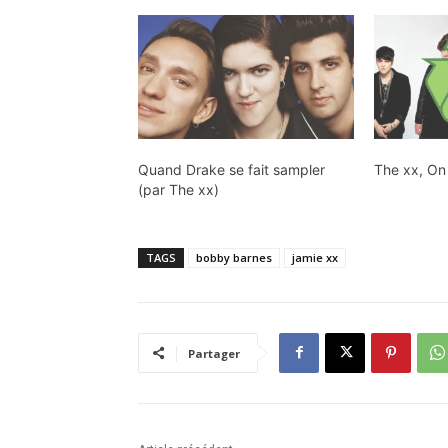
Quand Drake se fait sampler
The xx, On
(par The xx)
TAGS
bobby barnes
jamie xx
Partager