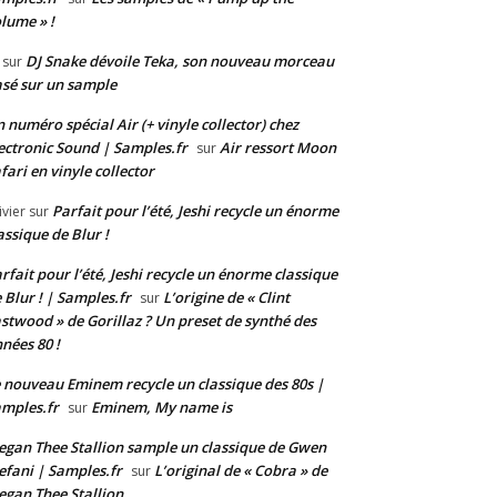
lume » !
DJ Snake dévoile Teka, son nouveau morceau
sur
sé sur un sample
 numéro spécial Air (+ vinyle collector) chez
ectronic Sound | Samples.fr
Air ressort Moon
sur
fari en vinyle collector
Parfait pour l’été, Jeshi recycle un énorme
ivier
sur
assique de Blur !
rfait pour l’été, Jeshi recycle un énorme classique
 Blur ! | Samples.fr
L’origine de « Clint
sur
stwood » de Gorillaz ? Un preset de synthé des
nées 80 !
 nouveau Eminem recycle un classique des 80s |
mples.fr
Eminem, My name is
sur
gan Thee Stallion sample un classique de Gwen
efani | Samples.fr
L’original de « Cobra » de
sur
gan Thee Stallion