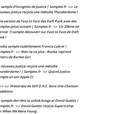
 sample d’Incognito de Justice | Samples.fr
Le
sur
uveau Justice recycle une mélodie Thunderdome !
e version de Face to Face des Daft Punk avec des
mples (plus) actuels | Samples.fr
Un 20ème (et
sur
rnier ?) sample découvert sur Face to Face de Daft
nk !
oba sample (subtilement) Francis Cabrel |
mples.fr
Rien ne va plus : Booba reprend
sur
instru de Barbie Girl
 nouveau Justice recycle une mélodie
underdome ! | Samples.fr
Quand Justice
sur
mple un son Apple (!)
Histoire(s) de Still D.R.E. dans Une Chanson
ice
sur
addition
 sample derrière la collab Kungs et David Guetta |
mples.fr
David Guetta recycle Supertramp
sur
ur When We Were Young