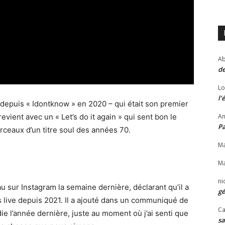
Ab
de
Lo
l’
depuis « Idontknow » en 2020 – qui était son premier
evient avec un « Let’s do it again » qui sent bon le
An
P
rceaux d’un titre soul des années 70.
Ma
Ma
ni
 sur Instagram la semaine dernière, déclarant qu’il a
gé
ts live depuis 2021. Il a ajouté dans un communiqué de
Ca
ie l’année dernière, juste au moment où j’ai senti que
sa