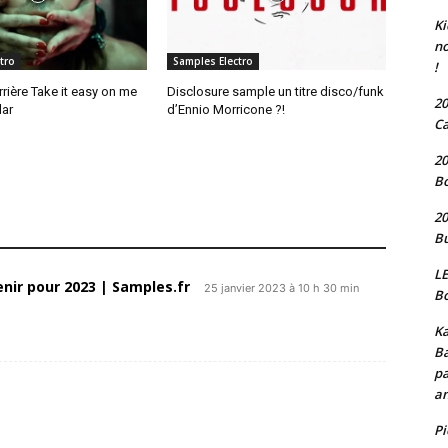
Ki
no
tro
Samples Electro
!
rrière Take it easy on me
Disclosure sample un titre disco/funk
20
lar
d’Ennio Morricone ?!
Ca
20
Bo
20
Bu
LE
enir pour 2023 | Samples.fr
25 janvier 2023 à 10 h 30 min
Bo
Ka
Ba
pa
an
P