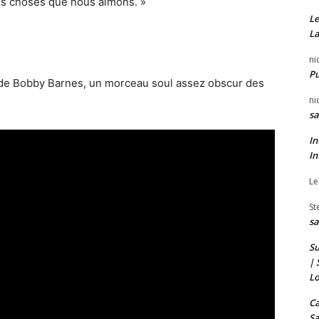
es choses que nous aimons. »
Le
La
ni
P
 » de Bobby Barnes, un morceau soul assez obscur des
ni
sa
In
In
Le
St
sa
Su
| 
Lo
Ca
Sa