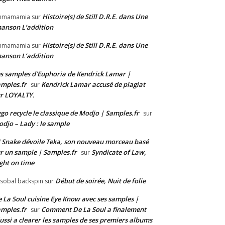
Histoire(s) de Still D.R.E. dans Une
mmamamia
sur
anson L’addition
Histoire(s) de Still D.R.E. dans Une
mmamamia
sur
anson L’addition
s samples d’Euphoria de Kendrick Lamar |
mples.fr
Kendrick Lamar accusé de plagiat
sur
r LOYALTY.
go recycle le classique de Modjo | Samples.fr
sur
djo – Lady : le sample
 Snake dévoile Teka, son nouveau morceau basé
r un sample | Samples.fr
Syndicate of Law,
sur
ght on time
Début de soirée, Nuit de folie
isobal backspin
sur
 La Soul cuisine Eye Know avec ses samples |
mples.fr
Comment De La Soul a finalement
sur
ussi a clearer les samples de ses premiers albums