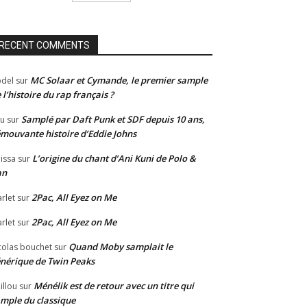
RECENT COMMENTS
MC Solaar et Cymande, le premier sample
del
sur
 l’histoire du rap français ?
Samplé par Daft Punk et SDF depuis 10 ans,
u
sur
émouvante histoire d’Eddie Johns
L’origine du chant d’Ani Kuni de Polo &
issa
sur
an
2Pac, All Eyez on Me
rlet
sur
2Pac, All Eyez on Me
rlet
sur
Quand Moby samplait le
colas bouchet
sur
nérique de Twin Peaks
Ménélik est de retour avec un titre qui
illou
sur
mple du classique