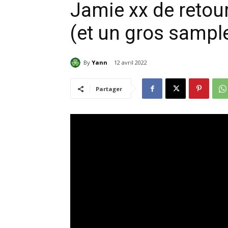
Jamie xx de retour
(et un gros sample
By
Yann
12 avril 2022
Partager