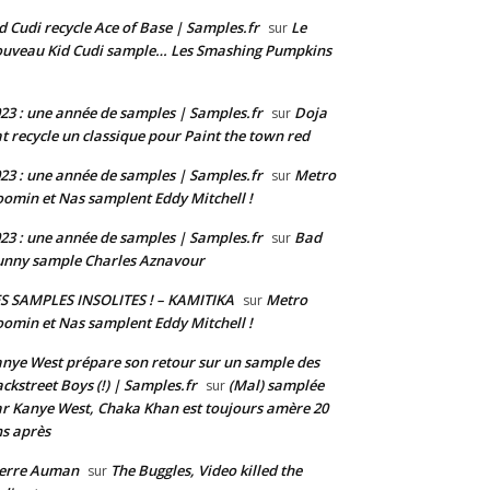
d Cudi recycle Ace of Base | Samples.fr
Le
sur
uveau Kid Cudi sample… Les Smashing Pumpkins
23 : une année de samples | Samples.fr
Doja
sur
t recycle un classique pour Paint the town red
23 : une année de samples | Samples.fr
Metro
sur
omin et Nas samplent Eddy Mitchell !
23 : une année de samples | Samples.fr
Bad
sur
nny sample Charles Aznavour
S SAMPLES INSOLITES ! – KAMITIKA
Metro
sur
omin et Nas samplent Eddy Mitchell !
nye West prépare son retour sur un sample des
ckstreet Boys (!) | Samples.fr
(Mal) samplée
sur
r Kanye West, Chaka Khan est toujours amère 20
s après
ierre Auman
The Buggles, Video killed the
sur