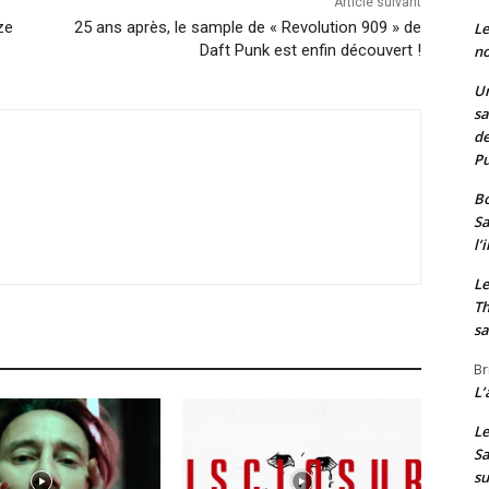
Article suivant
ze
25 ans après, le sample de « Revolution 909 » de
Le
Daft Punk est enfin découvert !
no
Un
sa
de
Pu
Bo
Sa
l’
Le
Th
sa
Br
L’
Le
Sa
s