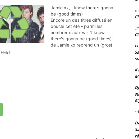
Jamie xx, I know there’s gonna
E
be (good times)
Ch
Encore un des titres diffusé en
boucle cet été - parmi les
E
nombreux autres - "I know
Ch
there's gonna be (good times)"
de Jamie xx reprend un (gros)
Le
sample de The Persuasions. Les
Sa
 Hold
extraits : • "I know there's gonna
su
be (good times) de Jamie xx
(2015) • "Good times"…
Ky
Mo
DJ
su
Ri
cr
De
Sa
ré