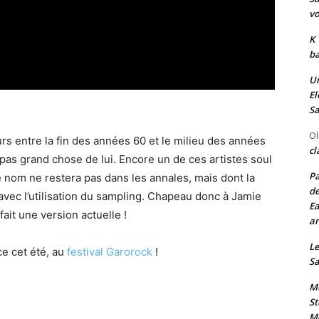
vo
K
ba
Un
El
Sa
Ol
s entre la fin des années 60 et le milieu des années
cl
as grand chose de lui. Encore un de ces artistes soul
Pa
e nom ne restera pas dans les annales, mais dont la
de
avec l’utilisation du sampling. Chapeau donc à Jamie
Ea
fait une version actuelle !
an
Le
ce cet été, au
festival Garorock
!
Sa
Me
St
Me