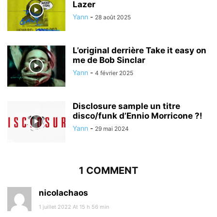
Lazer
Yann
-
28 août 2025
L’original derrière Take it easy on
me de Bob Sinclar
Yann
-
4 février 2025
Disclosure sample un titre
disco/funk d’Ennio Morricone ?!
Yann
-
29 mai 2024
1 COMMENT
nicolachaos
1 juillet 2022 At 15 h 56 min