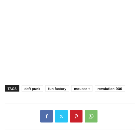
TAGS
daft punk
fun factory
mousse t
revolution 909