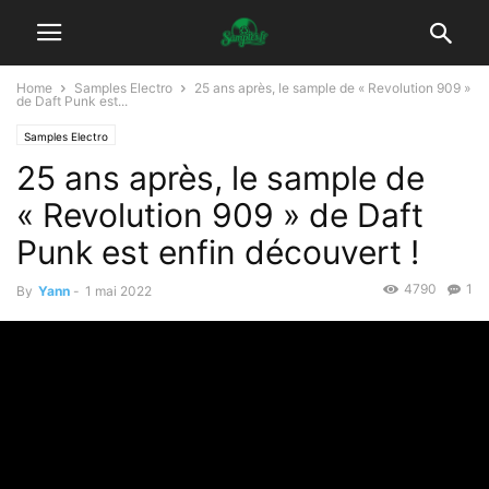
Home
Samples Electro
25 ans après, le sample de « Revolution 909 »
de Daft Punk est...
Samples Electro
25 ans après, le sample de
« Revolution 909 » de Daft
Punk est enfin découvert !
4790
1
By
Yann
-
1 mai 2022