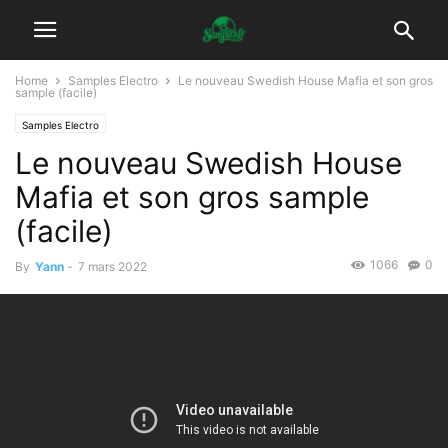
Home
Samples Electro
Le nouveau Swedish House Mafia et son gros
sample (facile)
Samples Electro
Le nouveau Swedish House
Mafia et son gros sample
(facile)
1066
0
By
Yann
-
7 mars 2022