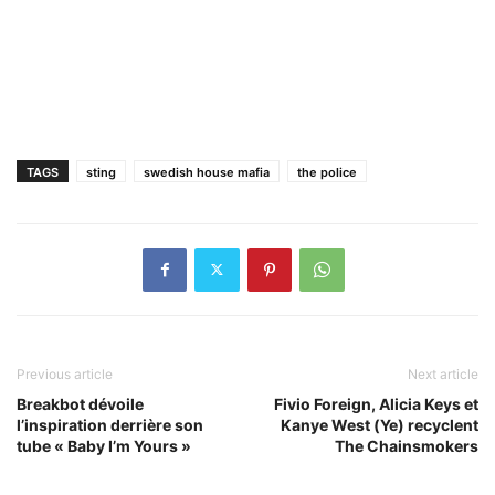
TAGS
sting
swedish house mafia
the police
Previous article
Next article
Breakbot dévoile
Fivio Foreign, Alicia Keys et
l’inspiration derrière son
Kanye West (Ye) recyclent
tube « Baby I’m Yours »
The Chainsmokers