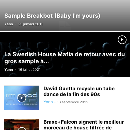
Sample Breakbot (Baby I'm yours)
Yann
-
29 janvier 2011
La Swedish House Mafia de retour avec du
gros sample à...
Yann
-
16 juillet 2021
David Guetta recycle un tube
dance de la fin des 90s
Yann
-
13 septembre 2022
Braxe+Falcon signent le meilleur
morceau de house filtrée de