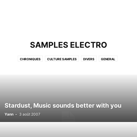
SAMPLES ELECTRO
CHRONIQUES
CULTURE SAMPLES
DIVERS
GENERAL
INTERPOLATION VOCALE
INTERVIEWS
KITCH
NEWS
NON CLASSÉ
PLAYLIST
PLAYLISTS
PODCAST
RELOADED
REPRISES
SAMPLES DIVERS
SAMPLES ELECTRO
SAMPLES HIPHOP
SAMPLES POP/ROCK
TOP 5 DES SAMPLES
VIDÉO
VIDÉOS
VINYLES
Stardust, Music sounds better with you
Yann
-
3 août 2007