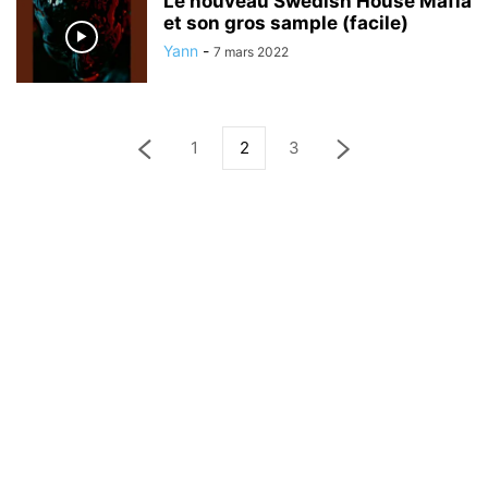
Le nouveau Swedish House Mafia
et son gros sample (facile)
Yann
-
7 mars 2022
1
2
3